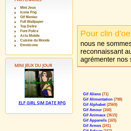
Mini Jeux
Icone Png
Gif Maniac
Full Wallpaper
Top Delire
Pour clin d'oei
Font Police
Actu Mobile
Cuisine du Monde
nous ne sommes 
Emoticone
reconnaissant au
agrémenter nos s
MINI JEUX DU JOUR
Gif Aliens
(71)
Gif Alimentation
(798)
ELF GIRL SIM DATE RPG
Gif Alphabet
(2569)
Gif Amour
(160)
Gif Animaux
(3615)
Gif Appareils
(165)
Gif Armes
(241)
Gif Artisan
(167)