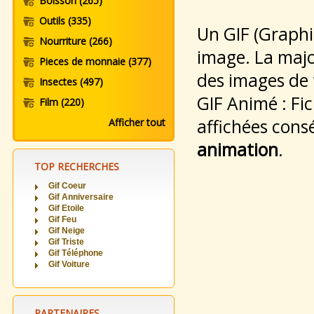
Boisson
(265)
Outils
(335)
Un GIF (Graphi
Nourriture
(266)
image. La majo
Pieces de monnaie
(377)
des images de
Insectes
(497)
GIF Animé : Fi
Film
(220)
affichées cons
Afficher tout
animation
.
TOP RECHERCHES
Gif Coeur
Gif Anniversaire
Gif Etoile
Gif Feu
Gif Neige
Gif Triste
Gif Téléphone
Gif Voiture
PARTENAIRES