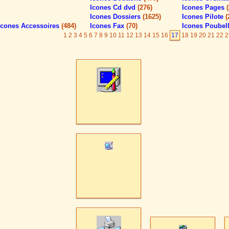
Icones Cd dvd
(276)
Icones Pages
Icones Dossiers
(1625)
Icones Pilote
(
Icones Accessoires
(484)
Icones Fax
(70)
Icones Poubel
1
2
3
4
5
6
7
8
9
10
11
12
13
14
15
16
17
18
19
20
21
22
2