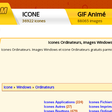
ICONE
GIF Animé
36922 icones
88065 images
Icones Ordinateurs, images Windows
cones Ordinateurs. Images Windows et icone Ordinateurs gratuits parmis 
Icone
Windows
Ordinateurs
Icones Applications
(224)
Icones Fichie
Icones Autres
(27)
Icones Imprim
Icones Bouttons
(479)
Icones Ordina