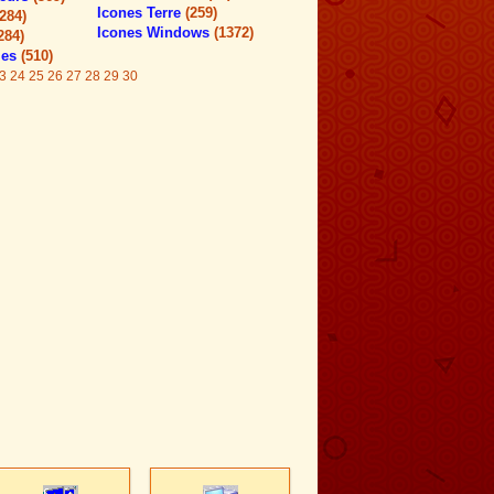
Icones Terre
(259)
(284)
Icones Windows
(1372)
284)
les
(510)
3
24
25
26
27
28
29
30