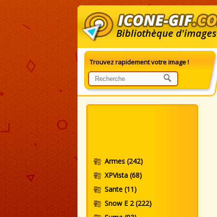
Bibliothèque d'images
Trouvez rapidement votre image !
I
Armes
(242)
XPVista
(68)
Sante
(11)
Snow E 2
(222)