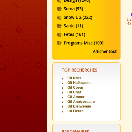
Design
(1243)
Suma
(93)
Snow E 2
(222)
1
2
48
Sante
(11)
Fetes
(161)
Programs Misc
(109)
Afficher tout
TOP RECHERCHES
Gif Noel
Gif Halloween
Gif Coeur
Gif Chat
Gif Amour
Gif Anniversaire
Gif Bienvenue
Gif Fleurs
PARTENAIRES