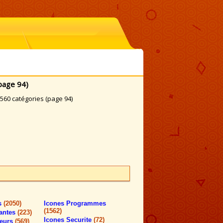
page 94)
560 catégories (page 94)
rs
(2050)
Icones Programmes
(1562)
antes
(223)
Icones Securite
(72)
teurs
(569)