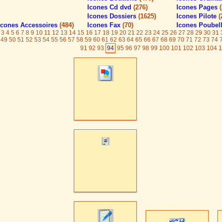
Icones Cd dvd
(276)
Icones Pages
Icones Dossiers
(1625)
Icones Pilote
(
Icones Accessoires
(484)
Icones Fax
(70)
Icones Poubel
3
4
5
6
7
8
9
10
11
12
13
14
15
16
17
18
19
20
21
22
23
24
25
26
27
28
29
30
31
49
50
51
52
53
54
55
56
57
58
59
60
61
62
63
64
65
66
67
68
69
70
71
72
73
74
91
92
93
94
95
96
97
98
99
100
101
102
103
104
1