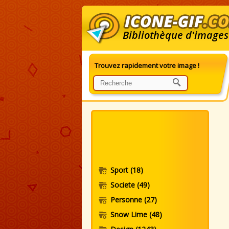
Bibliothèque d'images
Trouvez rapidement votre image !
I
Sport
(18)
Societe
(49)
Personne
(27)
Snow Lime
(48)