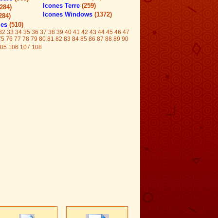
Icones Terre
(259)
(284)
Icones Windows
(1372)
284)
les
(510)
32
33
34
35
36
37
38
39
40
41
42
43
44
45
46
47
75
76
77
78
79
80
81
82
83
84
85
86
87
88
89
90
05
106
107
108