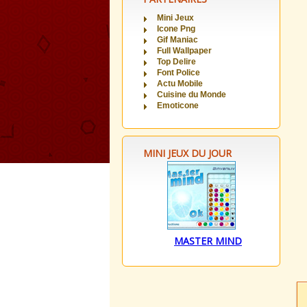
Mini Jeux
Icone Png
Gif Maniac
Full Wallpaper
Top Delire
Font Police
Actu Mobile
Cuisine du Monde
Emoticone
MINI JEUX DU JOUR
MASTER MIND