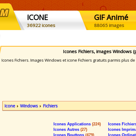
ICONE
GIF Animé
36922 icones
88065 images
Icones Fichiers, images Windows (
cones Fichiers. Images Windows et icone Fichiers gratuits parmis plus de 
Icone
Windows
Fichiers
Icones Applications
(224)
Icones Fichie
Icones Autres
(27)
Icones Imprim
Icones Bouttons
(479)
Icones Ordina