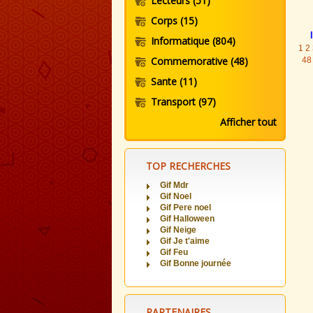
Lecteurs
(51)
Corps
(15)
Informatique
(804)
1
2
Commemorative
(48)
48
Sante
(11)
Transport
(97)
Afficher tout
TOP RECHERCHES
Gif Mdr
Gif Noel
Gif Pere noel
Gif Halloween
Gif Neige
Gif Je t'aime
Gif Feu
Gif Bonne journée
PARTENAIRES