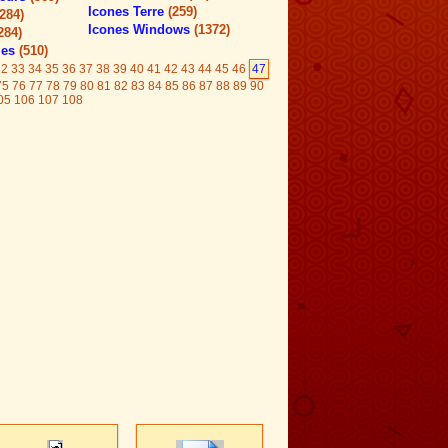
Icones Terre
(259)
(284)
Icones Windows
(1372)
284)
les
(510)
32
33
34
35
36
37
38
39
40
41
42
43
44
45
46
47
75
76
77
78
79
80
81
82
83
84
85
86
87
88
89
90
05
106
107
108