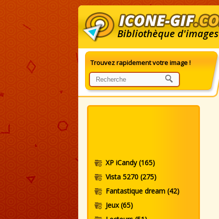
Bibliothèque d'images
Trouvez rapidement votre image !
I
XP iCandy
(165)
Vista 5270
(275)
Fantastique dream
(42)
Jeux
(65)