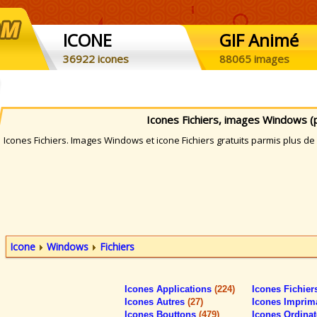
ICONE
GIF Animé
36922 icones
88065 images
Icones Fichiers, images Windows (
cones Fichiers. Images Windows et icone Fichiers gratuits parmis plus de 
Icone
Windows
Fichiers
Icones Applications
(224)
Icones Fichie
Icones Autres
(27)
Icones Imprim
Icones Bouttons
(479)
Icones Ordina