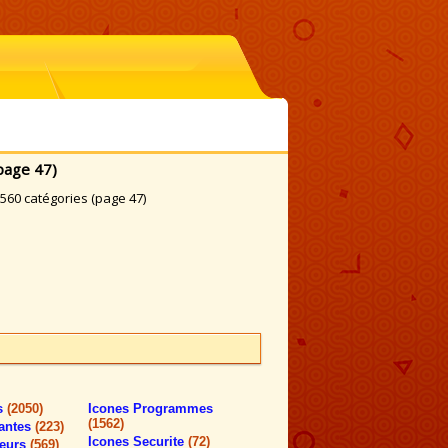
page 47)
560 catégories (page 47)
rs
(2050)
Icones Programmes
(1562)
antes
(223)
Icones Securite
(72)
teurs
(569)