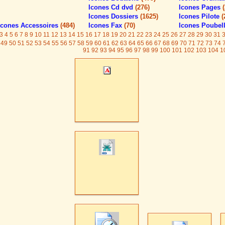
Icones Cd dvd
(276)
Icones Pages
Icones Dossiers
(1625)
Icones Pilote
(
Icones Accessoires
(484)
Icones Fax
(70)
Icones Poubel
3
4
5
6
7
8
9
10
11
12
13
14
15
16
17
18
19
20
21
22
23
24
25
26
27
28
29
30
31
49
50
51
52
53
54
55
56
57
58
59
60
61
62
63
64
65
66
67
68
69
70
71
72
73
74
91
92
93
94
95
96
97
98
99
100
101
102
103
104
1