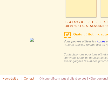
1
2
3
4
5
6
7
8
9
10
11
12
13
14
1
48
49
50
51
52
53
54
55
56
57
Gratuit : Hotlink auto
Vous pouvez utiliser
les
icones
e
- Clique droit sur l'image afin de r
Contactez-nous pour tous gifs et 
copyright. Merci de nous contacte
avertir (joignez les url des gifs c
News-Lettre
|
Contact
© icone-gif.com tous droits réservés |
Hébergement H