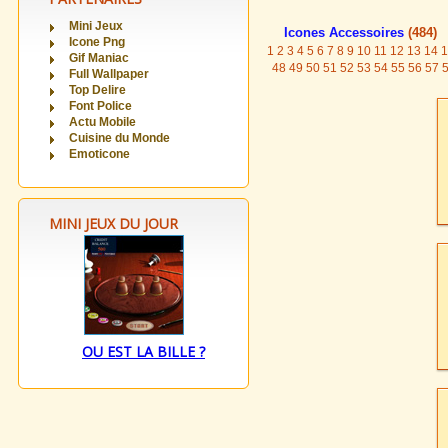
Mini Jeux
Icones Accessoires
(484)
Icone Png
1
2
3
4
5
6
7
8
9
10
11
12
13
14
1
Gif Maniac
48
49
50
51
52
53
54
55
56
57
Full Wallpaper
Top Delire
Font Police
Actu Mobile
Cuisine du Monde
Emoticone
MINI JEUX DU JOUR
OU EST LA BILLE ?