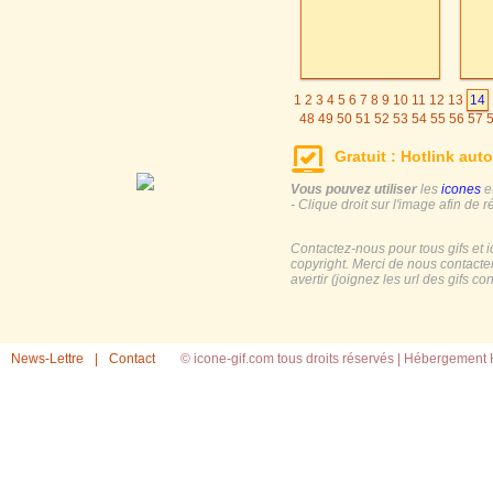
1
2
3
4
5
6
7
8
9
10
11
12
13
14
48
49
50
51
52
53
54
55
56
57
Gratuit : Hotlink auto
Vous pouvez utiliser
les
icones
e
- Clique droit sur l'image afin de r
Contactez-nous pour tous gifs et 
copyright. Merci de nous contacte
avertir (joignez les url des gifs c
News-Lettre
|
Contact
© icone-gif.com tous droits réservés |
Hébergement H