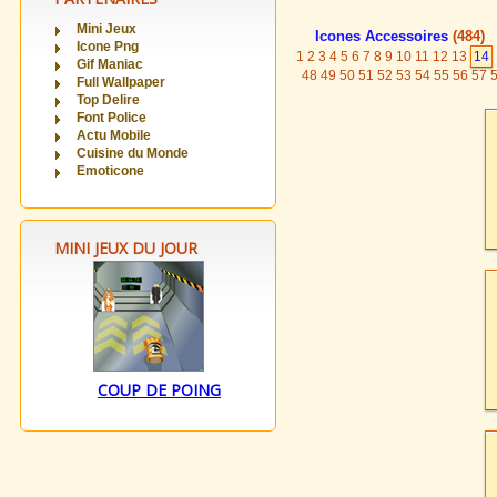
Mini Jeux
Icones Accessoires
(484)
Icone Png
1
2
3
4
5
6
7
8
9
10
11
12
13
14
Gif Maniac
48
49
50
51
52
53
54
55
56
57
Full Wallpaper
Top Delire
Font Police
Actu Mobile
Cuisine du Monde
Emoticone
MINI JEUX DU JOUR
COUP DE POING