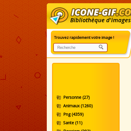
Bibliothèque d'images
Trouvez rapidement votre image !
I
Personne
(27)
Animaux
(1260)
Png
(4359)
Sante
(11)