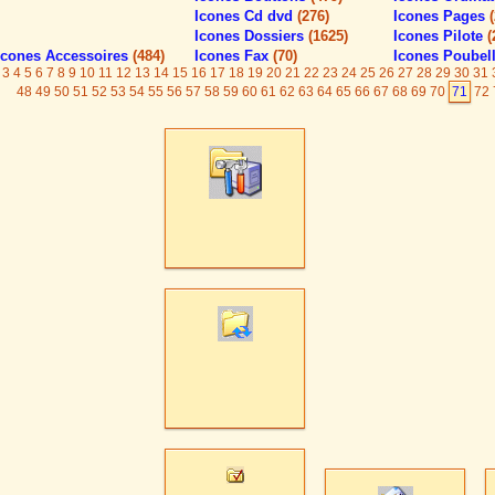
Icones Cd dvd
(276)
Icones Pages
Icones Dossiers
(1625)
Icones Pilote
(
Icones Accessoires
(484)
Icones Fax
(70)
Icones Poubel
3
4
5
6
7
8
9
10
11
12
13
14
15
16
17
18
19
20
21
22
23
24
25
26
27
28
29
30
31
48
49
50
51
52
53
54
55
56
57
58
59
60
61
62
63
64
65
66
67
68
69
70
71
72