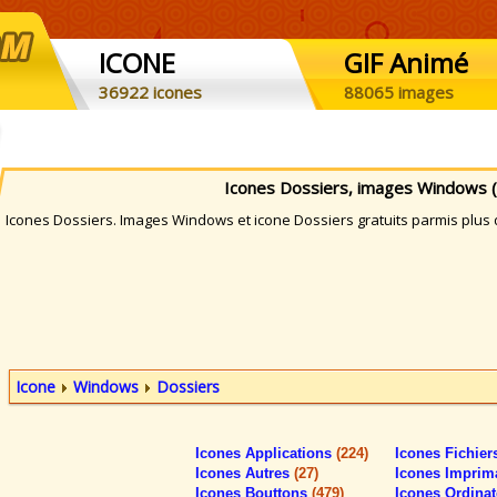
ICONE
GIF Animé
36922 icones
88065 images
Icones Dossiers, images Windows 
cones Dossiers. Images Windows et icone Dossiers gratuits parmis plus d
Icone
Windows
Dossiers
Icones Applications
(224)
Icones Fichie
Icones Autres
(27)
Icones Imprim
Icones Bouttons
(479)
Icones Ordina