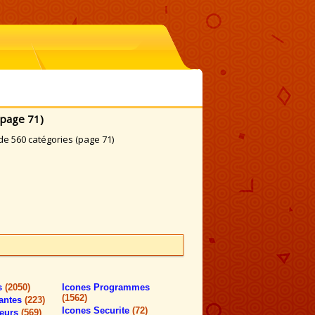
(page 71)
e 560 catégories (page 71)
rs
(2050)
Icones Programmes
(1562)
antes
(223)
Icones Securite
(72)
teurs
(569)