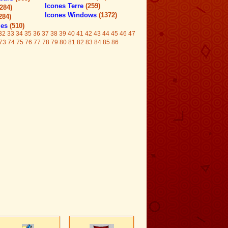
Icones Terre
(259)
(284)
Icones Windows
(1372)
284)
les
(510)
32
33
34
35
36
37
38
39
40
41
42
43
44
45
46
47
73
74
75
76
77
78
79
80
81
82
83
84
85
86