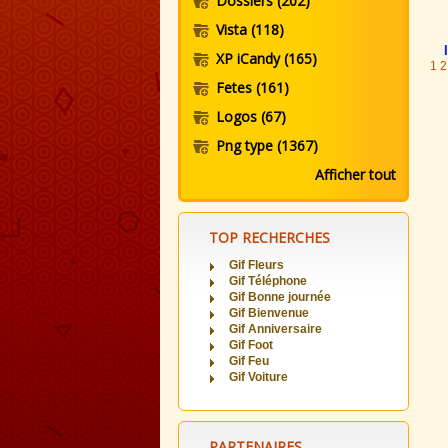
Dossiers
(202)
Vista
(118)
XP iCandy
(165)
1
2
Fetes
(161)
Logos
(67)
Png type
(1367)
Afficher tout
TOP RECHERCHES
Gif Fleurs
Gif Téléphone
Gif Bonne journée
Gif Bienvenue
Gif Anniversaire
Gif Foot
Gif Feu
Gif Voiture
PARTENAIRES