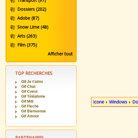
Transport
(97)
Dossiers
(202)
Adobe
(87)
Snow Lime
(48)
Arts
(263)
Film
(375)
Afficher tout
TOP RECHERCHES
Gif Je t'aime
Gif Chat
Gif Coeur
Gif Téléphone
Icone
Windows
Do
Gif Mdr
Gif Fleche
Gif Bienvenue
Gif Amour
PARTENAIRES