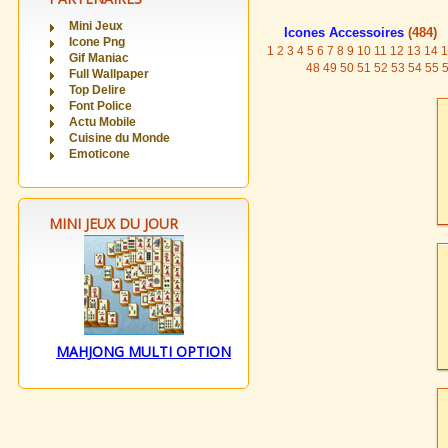
Mini Jeux
Icones Accessoires
(484)
Icone Png
1
2
3
4
5
6
7
8
9
10
11
12
13
14
1
Gif Maniac
48
49
50
51
52
53
54
55
Full Wallpaper
Top Delire
Font Police
Actu Mobile
Cuisine du Monde
Emoticone
MINI JEUX DU JOUR
MAHJONG MULTI OPTION