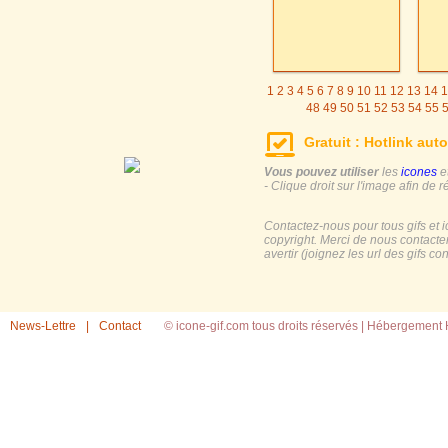
1
2
3
4
5
6
7
8
9
10
11
12
13
14
1
48
49
50
51
52
53
54
55
Gratuit : Hotlink auto
Vous pouvez utiliser
les
icones
e
- Clique droit sur l'image afin de r
Contactez-nous pour tous gifs et 
copyright. Merci de nous contacte
avertir (joignez les url des gifs c
News-Lettre
|
Contact
© icone-gif.com tous droits réservés |
Hébergement H