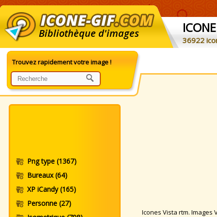
ICONE
Bibliothèque d'images
36922 ico
Trouvez rapidement votre image !
Png type
(1367)
Bureaux
(64)
XP iCandy
(165)
Personne
(27)
Icones Vista rtm. Images Vi