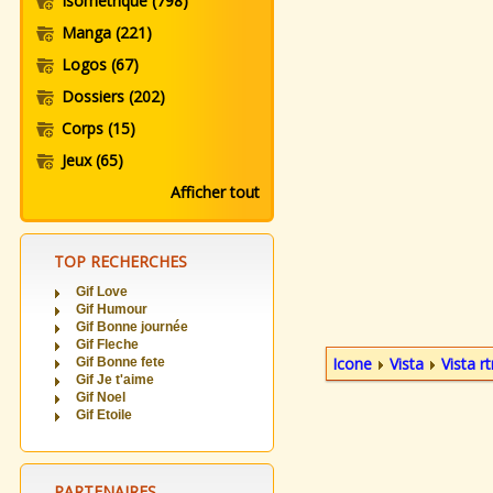
Isometrique
(798)
Manga
(221)
Logos
(67)
Dossiers
(202)
Corps
(15)
Jeux
(65)
Afficher tout
TOP RECHERCHES
Gif Love
Gif Humour
Gif Bonne journée
Gif Fleche
Icone
Vista
Vista r
Gif Bonne fete
Gif Je t'aime
Gif Noel
Gif Etoile
PARTENAIRES