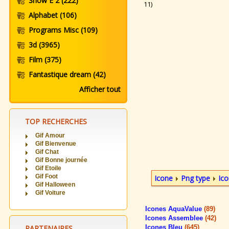
Snow E 2
(222)
11)
Alphabet
(106)
Programs Misc
(109)
3d
(3965)
Film
(375)
Fantastique dream
(42)
Afficher tout
TOP RECHERCHES
Gif Amour
Gif Bienvenue
Gif Chat
Gif Bonne journée
Gif Etoile
Gif Foot
Icone
Png type
Ico
Gif Halloween
Gif Voiture
Icones AquaValue
(89)
Icones Assemblee
(42)
PARTENAIRES
Icones Bleu
(645)