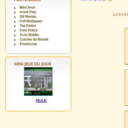
Mini Jeux
Icone Png
1
2
3
4
5
Gif Maniac
Full Wallpaper
Top Delire
Font Police
Actu Mobile
Cuisine du Monde
Emoticone
MINI JEUX DU JOUR
HULK