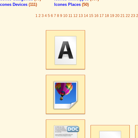
Icones Devices
(111)
Icones Places
(50)
1
2
3
4
5
6
7
8
9
10
11
12
13
14
15
16
17
18
19
20
21
22
23