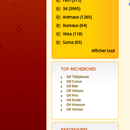
Film
(375)
3d
(3965)
Animaux
(1260)
Bureaux
(64)
Vista
(118)
Suma
(93)
Afficher tout
TOP RECHERCHES
Gif Téléphone
Gif Coeur
Gif Mdr
Gif Voiture
Gif Feu
Gif Etoile
Gif Humour
Gif Amour
PARTENAIRES