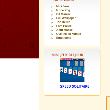
Mini Jeux
Icone Png
Gif Maniac
Full Wallpaper
Top Delire
Font Police
Actu Mobile
Cuisine du Monde
Emoticone
MINI JEUX DU JOUR
SPEED SOLITAIRE