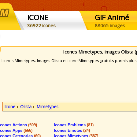
ICONE
GIF Animé
36922 icones
88065 images
Icones Mimetypes, images Olista (
cones Mimetypes. Images Olista et icone Mimetypes gratuits parmis plus 
Icone
Olista
Mimetypes
Icones Actions
(509)
Icones Emblems
(81)
Icones Apps
(666)
Icones Emotes
(24)
Icones Categories
(60)
Icones Mimetypes
(587)