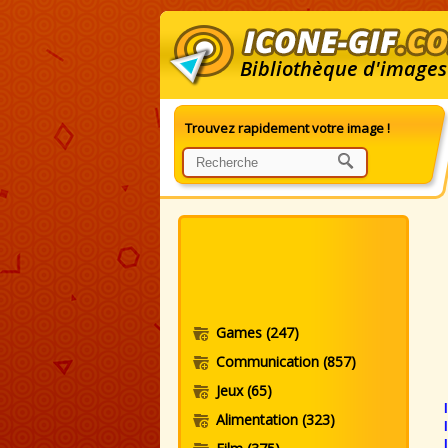
Bibliothèque d'images
Trouvez rapidement votre image !
I
Games
(247)
Communication
(857)
Jeux
(65)
Alimentation
(323)