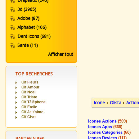
Drapeaux
(246)
3d
(3965)
Adobe
(87)
Alphabet
(106)
Dent icons
(681)
Sante
(11)
Afficher tout
TOP RECHERCHES
Gif Fleurs
Gif Amour
Gif Noel
Gif Triste
Icone
Olista
Actio
Gif Téléphone
Gif Etoile
Gif Je t'aime
Gif Chat
Icones Actions
(509)
Icones Apps
(666)
Icones Categories
(60)
PARTENAIRES
Icones Devices
(111)