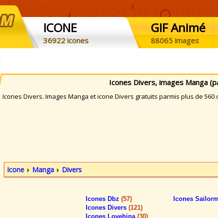
ICONE
GIF Animé
36922 icones
88065 images
Icones Divers, images Manga (p
cones Divers. Images Manga et icone Divers gratuits parmis plus de 560 c
Icone
Manga
Divers
Icones Dbz
(57)
Icones Sailo
Icones Divers
(121)
Icones Lovehina
(30)