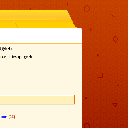
age 4)
atégories (page 4)
rmoon
(13)