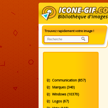
Bibliothèque d'images
Trouvez rapidement votre image !
I
Communication
(857)
Marques
(340)
Windows
(10370)
Logos
(67)