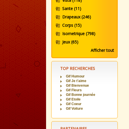
Vista
(118)
Sante
(11)
Drapeaux
(246)
Corps
(15)
Isometrique
(798)
Jeux
(65)
Afficher tout
TOP RECHERCHES
Gif Humour
Gif Je t'aime
Gif Bienvenue
Gif Fleurs
Gif Bonne journée
Gif Etoile
Gif Coeur
Gif Voiture
PARTENAIRES