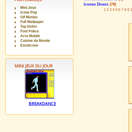
Icones Divers
(78)
Mini Jeux
1
2
3
4
5
6
7
8
9
Icone Png
Gif Maniac
Full Wallpaper
Top Delire
Font Police
Actu Mobile
Cuisine du Monde
Emoticone
MINI JEUX DU JOUR
BREAKDANCE