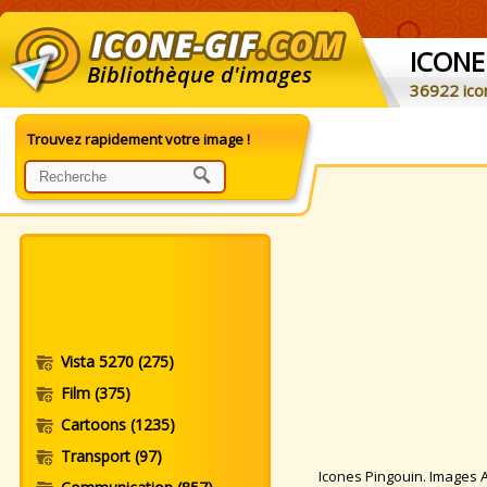
ICONE
Bibliothèque d'images
36922 ico
Trouvez rapidement votre image !
Vista 5270
(275)
Film
(375)
Cartoons
(1235)
Transport
(97)
Icones Pingouin. Images An