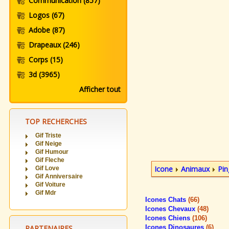
Communication
(857)
Logos
(67)
Adobe
(87)
Drapeaux
(246)
Corps
(15)
3d
(3965)
Afficher tout
TOP RECHERCHES
Gif Triste
Gif Neige
Gif Humour
Gif Fleche
Icone
Animaux
Pin
Gif Love
Gif Anniversaire
Gif Voiture
Gif Mdr
Icones Chats
(66)
Icones Chevaux
(48)
Icones Chiens
(106)
PARTENAIRES
Icones Dinosaures
(6)