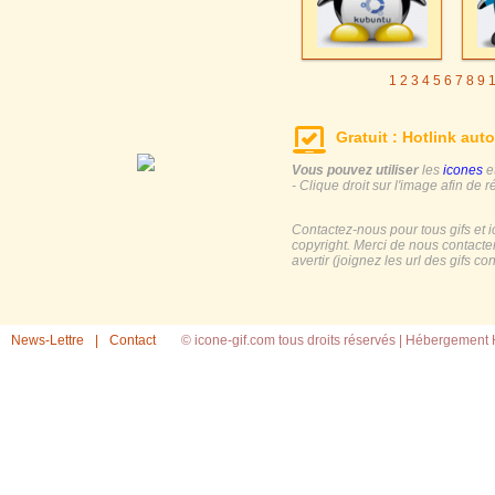
1
2
3
4
5
6
7
8
9
Gratuit : Hotlink auto
Vous pouvez utiliser
les
icones
e
- Clique droit sur l'image afin de r
Contactez-nous pour tous gifs et 
copyright. Merci de nous contacte
avertir (joignez les url des gifs c
News-Lettre
|
Contact
© icone-gif.com tous droits réservés |
Hébergement H