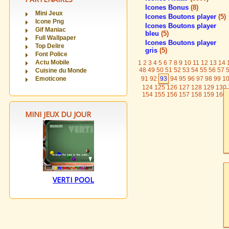
Icones Bonus
(8)
Mini Jeux
Icones Boutons player
(5)
Icone Png
Icones Boutons player
Gif Maniac
bleu
(5)
Full Wallpaper
Icones Boutons player
Top Delire
gris
(5)
Font Police
Actu Mobile
1
2
3
4
5
6
7
8
9
10
11
12
13
14
48
49
50
51
52
53
54
55
56
57
Cuisine du Monde
Emoticone
91
92
93
94
95
96
97
98
99
1
124
125
126
127
128
129
130
154
155
156
157
158
159
160
MINI JEUX DU JOUR
VERTI POOL