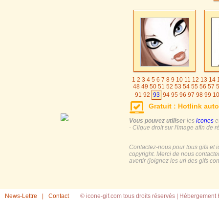
1
2
3
4
5
6
7
8
9
10
11
12
13
14
48
49
50
51
52
53
54
55
56
57
91
92
93
94
95
96
97
98
99
1
124
125
126
127
128
129
130
Gratuit : Hotlink auto
154
155
156
157
158
159
160
Vous pouvez utiliser
les
icones
e
- Clique droit sur l'image afin de r
Contactez-nous pour tous gifs et 
copyright. Merci de nous contacte
avertir (joignez les url des gifs c
News-Lettre
|
Contact
© icone-gif.com tous droits réservés |
Hébergement H