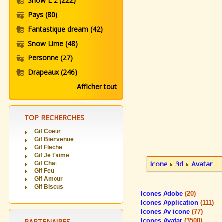
Snow E 2
(222)
Pays
(80)
Fantastique dream
(42)
Snow Lime
(48)
Personne
(27)
Drapeaux
(246)
Afficher tout
TOP RECHERCHES
Gif Coeur
Gif Bienvenue
Gif Fleche
Gif Je t'aime
Icone
3d
Avatar
Gif Chat
Gif Feu
Gif Amour
Gif Bisous
Icones Adobe
(20)
Icones Application
(111)
Icones Av icone
(77)
PARTENAIRES
Icones Avatar
(3500)