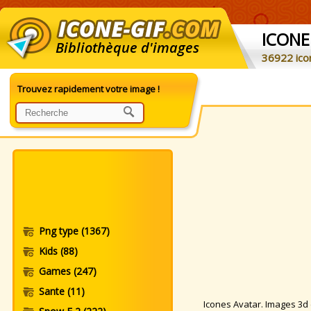
ICONE
Bibliothèque d'images
36922 ico
Trouvez rapidement votre image !
Png type
(1367)
Kids
(88)
Games
(247)
Sante
(11)
Icones Avatar. Images 3d et