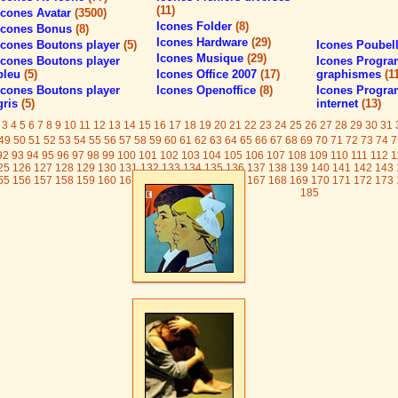
(11)
Icones Avatar
(3500)
Icones Folder
(8)
Icones Bonus
(8)
Icones Hardware
(29)
Icones Boutons player
(5)
Icones Poubel
Icones Musique
(29)
Icones Boutons player
Icones Progr
bleu
(5)
Icones Office 2007
(17)
graphismes
(1
Icones Boutons player
Icones Openoffice
(8)
Icones Progr
gris
(5)
internet
(13)
3
4
5
6
7
8
9
10
11
12
13
14
15
16
17
18
19
20
21
22
23
24
25
26
27
28
29
30
31
49
50
51
52
53
54
55
56
57
58
59
60
61
62
63
64
65
66
67
68
69
70
71
72
73
74
7
92
93
94
95
96
97
98
99
100
101
102
103
104
105
106
107
108
109
110
111
112
1
25
126
127
128
129
130
131
132
133
134
135
136
137
138
139
140
141
142
143
55
156
157
158
159
160
161
162
163
164
165
166
167
168
169
170
171
172
173
185