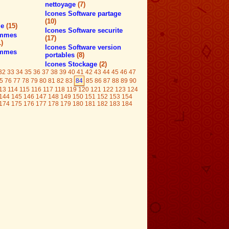
nettoyage
(7)
Icones Software partage
(10)
le
(15)
Icones Software securite
ammes
(17)
1)
Icones Software version
ammes
portables
(8)
Icones Stockage
(2)
32
33
34
35
36
37
38
39
40
41
42
43
44
45
46
47
5
76
77
78
79
80
81
82
83
84
85
86
87
88
89
90
13
114
115
116
117
118
119
120
121
122
123
124
144
145
146
147
148
149
150
151
152
153
154
174
175
176
177
178
179
180
181
182
183
184