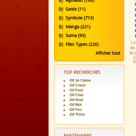
Alphabet
(106)
Sante
(11)
Symbole
(713)
Manga
(221)
Suma
(93)
1
2
Files Types
(220)
48
Afficher tout
91
1
1
TOP RECHERCHES
Gif Je t'aime
Gif Coeur
Gif Foot
Gif Chat
Gif Noel
Gif Mdr
Gif Feu
Gif Triste
PARTENAIRES