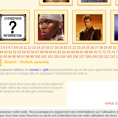
3
4
5
6
7
8
9
10
11
12
13
14
15
16
17
18
19
20
21
22
23
24
25
26
27
28
29
30
31
49
50
51
52
53
54
55
56
57
58
59
60
61
62
63
64
65
66
67
68
69
70
71
72
73
74
7
92
93
94
95
96
97
98
99
100
101
102
103
104
105
106
107
108
109
110
111
112
1
25
126
127
128
129
130
131
132
133
134
135
136
137
138
139
140
141
142
143
Gratuit : Hotlink autorisé
55
156
157
158
159
160
161
162
163
164
165
166
167
168
169
170
171
172
173
185
 pouvez utiliser
les
icones
et
gifs
gratuits présents sur le site pour agrémenter vos s
ique droit sur l'image afin de récuperer l'url/adresse de celle-ci.
actez-nous pour tous gifs et icones ayant un
right. Merci de nous contacter pour nous en
tir (joignez les url des gifs concernés)
HiPub: E
oits réservés |
Hébergement Hiwit.net
alyser notre trafic. Nous partageons également des informations sur l'utilisation d
ue vous leur avez fournies ou qu'ils ont collectées lors de votre utilisation de leurs