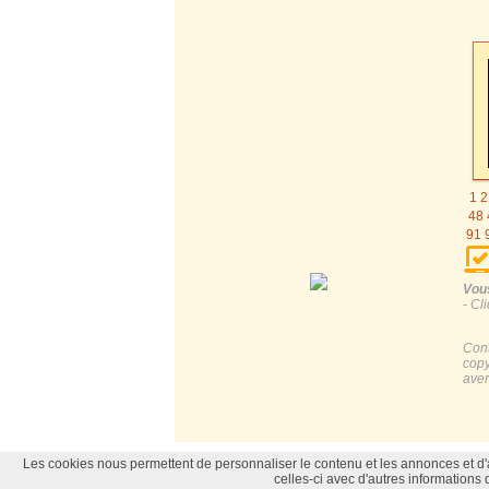
1
2
48
91
1
1
Vous
- Cl
Cont
copy
aver
News-Lettre
|
Contact
© icone-gif.com tous dr
Les cookies nous permettent de personnaliser le contenu et les annonces et d'an
celles-ci avec d'autres informations q