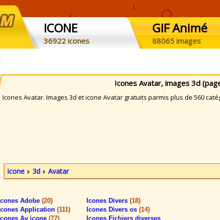
ICONE
GIF Animé
36922 icones
88065 images
Icones Avatar, images 3d (pag
cones Avatar. Images 3d et icone Avatar gratuits parmis plus de 560 caté
Icone
3d
Avatar
Icones Adobe
(20)
Icones Divers
(18)
Icones Application
(111)
Icones Divers os
(14)
Icones Av icone
(77)
Icones Fichiers diverses