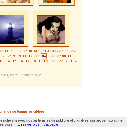
32
33
34
35
36
37
38
39
40
41
42
43
44
45
46
47
5
76
77
78
79
80
81
82
83
84
85
86
87
88
89
90
13
114
115
116
117
118
119
120
121
122
123
124
144
145
146
147
148
149
150
151
152
153
154
174
175
176
177
178
179
180
181
182
183
184
ites, forum... Pour se faire:
change de bannières ciblées
e notre site avec nos partenaires de publicité et d'analyse, qui peuvent combiner
 services.
En savoir plus
J'accepte