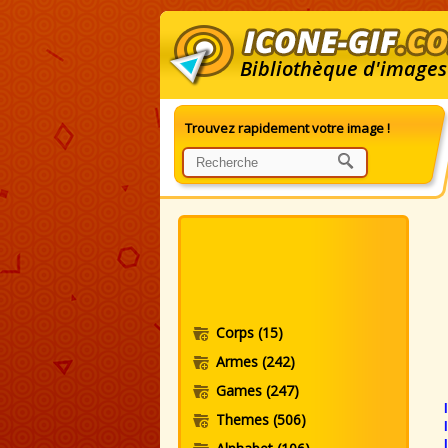
Bibliothèque d'images
Trouvez rapidement votre image !
I
Corps
(15)
Armes
(242)
Games
(247)
Themes
(506)