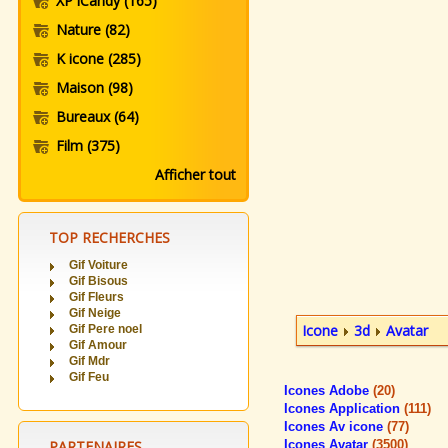
XP iCandy
(165)
Nature
(82)
K icone
(285)
Maison
(98)
Bureaux
(64)
Film
(375)
Afficher tout
TOP RECHERCHES
Gif Voiture
Gif Bisous
Gif Fleurs
Gif Neige
Icone
3d
Avatar
Gif Pere noel
Gif Amour
Gif Mdr
Gif Feu
Icones Adobe
(20)
Icones Application
(111)
Icones Av icone
(77)
PARTENAIRES
Icones Avatar
(3500)