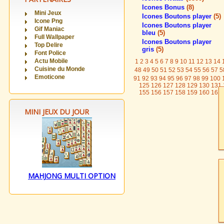
Icones Bonus
(8)
Mini Jeux
Icones Boutons player
(5)
Icone Png
Icones Boutons player
Gif Maniac
bleu
(5)
Full Wallpaper
Icones Boutons player
Top Delire
gris
(5)
Font Police
Actu Mobile
1
2
3
4
5
6
7
8
9
10
11
12
13
14
Cuisine du Monde
48
49
50
51
52
53
54
55
56
57
5
Emoticone
91
92
93
94
95
96
97
98
99
100
125
126
127
128
129
130
131
155
156
157
158
159
160
161
MINI JEUX DU JOUR
MAHJONG MULTI OPTION