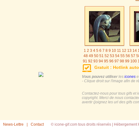
1
2
3
4
5
6
7
8
9
10
11
12
13
14
48
49
50
51
52
53
54
55
56
57
5
91
92
93
94
95
96
97
98
99
100
125
126
127
128
129
130
131
Gratuit : Hotlink auto
155
156
157
158
159
160
161
Vous pouvez utiliser
les
icones
e
- Clique droit sur l'image afin de r
Contactez-nous pour tous gifs et 
copyright. Merci de nous contacte
avertir (joignez les url des gifs c
News-Lettre
|
Contact
© icone-gif.com tous droits réservés |
Hébergement H