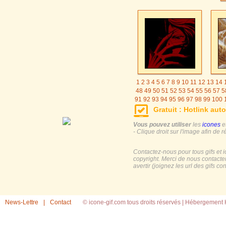
1
2
3
4
5
6
7
8
9
10
11
12
13
14
48
49
50
51
52
53
54
55
56
57
5
91
92
93
94
95
96
97
98
99
100
125
126
127
128
129
130
131
Gratuit : Hotlink auto
155
156
157
158
159
160
161
Vous pouvez utiliser
les
icones
e
- Clique droit sur l'image afin de r
Contactez-nous pour tous gifs et 
copyright. Merci de nous contacte
avertir (joignez les url des gifs c
News-Lettre
|
Contact
© icone-gif.com tous droits réservés |
Hébergement H