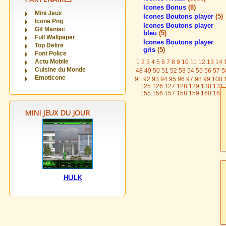
Icones Bonus
(8)
Mini Jeux
Icones Boutons player
(5)
Icone Png
Icones Boutons player
Gif Maniac
bleu
(5)
Full Wallpaper
Icones Boutons player
Top Delire
gris
(5)
Font Police
Actu Mobile
1
2
3
4
5
6
7
8
9
10
11
12
13
14
Cuisine du Monde
48
49
50
51
52
53
54
55
56
57
5
Emoticone
91
92
93
94
95
96
97
98
99
100
125
126
127
128
129
130
131
155
156
157
158
159
160
161
MINI JEUX DU JOUR
HULK