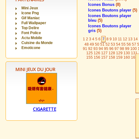
Icones Bonus
(8)
Mini Jeux
Icones Boutons player
(5)
Icone Png
Icones Boutons player
Gif Maniac
bleu
(5)
Full Wallpaper
Icones Boutons player
Top Delire
gris
(5)
Font Police
Actu Mobile
1
2
3
4
5
6
7
8
9
10
11
12
13
14
Cuisine du Monde
48
49
50
51
52
53
54
55
56
57
Emoticone
91
92
93
94
95
96
97
98
99
100
125
126
127
128
129
130
131
155
156
157
158
159
160
161
MINI JEUX DU JOUR
CIGARETTE