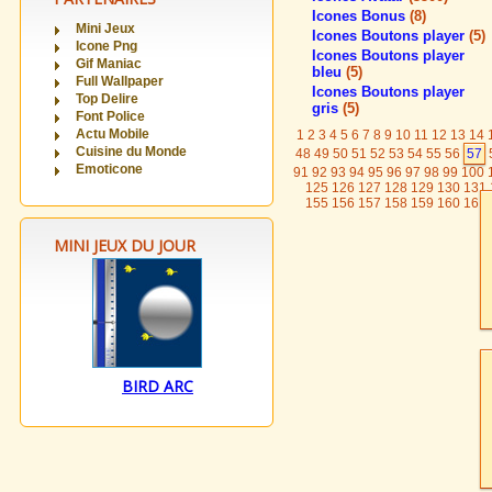
Icones Bonus
(8)
Mini Jeux
Icones Boutons player
(5)
Icone Png
Icones Boutons player
Gif Maniac
bleu
(5)
Full Wallpaper
Icones Boutons player
Top Delire
gris
(5)
Font Police
Actu Mobile
1
2
3
4
5
6
7
8
9
10
11
12
13
14
Cuisine du Monde
48
49
50
51
52
53
54
55
56
57
Emoticone
91
92
93
94
95
96
97
98
99
100
125
126
127
128
129
130
131
155
156
157
158
159
160
161
MINI JEUX DU JOUR
BIRD ARC