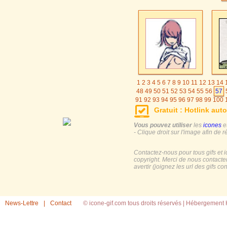
1
2
3
4
5
6
7
8
9
10
11
12
13
14
48
49
50
51
52
53
54
55
56
57
91
92
93
94
95
96
97
98
99
100
125
126
127
128
129
130
131
Gratuit : Hotlink auto
155
156
157
158
159
160
161
Vous pouvez utiliser
les
icones
e
- Clique droit sur l'image afin de r
Contactez-nous pour tous gifs et 
copyright. Merci de nous contacte
avertir (joignez les url des gifs c
News-Lettre
|
Contact
© icone-gif.com tous droits réservés |
Hébergement H