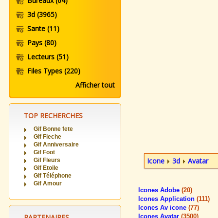
Bureaux
(64)
3d
(3965)
Sante
(11)
Pays
(80)
Lecteurs
(51)
Files Types
(220)
Afficher tout
TOP RECHERCHES
Gif Bonne fete
Gif Fleche
Gif Anniversaire
Gif Foot
Icone
3d
Avatar
Gif Fleurs
Gif Etoile
Gif Téléphone
Gif Amour
Icones Adobe
(20)
Icones Application
(111)
Icones Av icone
(77)
PARTENAIRES
Icones Avatar
(3500)