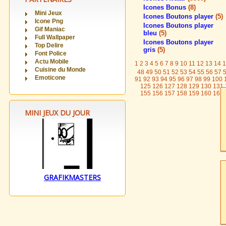
Icones Bonus
(8)
Mini Jeux
Icones Boutons player
(5)
Icone Png
Icones Boutons player
Gif Maniac
bleu
(5)
Full Wallpaper
Icones Boutons player
Top Delire
gris
(5)
Font Police
Actu Mobile
1
2
3
4
5
6
7
8
9
10
11
12
13
14
1
Cuisine du Monde
48
49
50
51
52
53
54
55
56
57
Emoticone
91
92
93
94
95
96
97
98
99
100
125
126
127
128
129
130
131
155
156
157
158
159
160
161
MINI JEUX DU JOUR
GRAFIKMASTERS