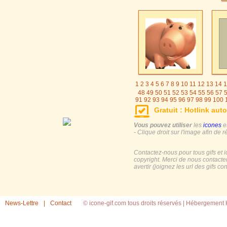
1
2
3
4
5
6
7
8
9
10
11
12
13
14
1
48
49
50
51
52
53
54
55
56
57
91
92
93
94
95
96
97
98
99
100
125
126
127
128
129
130
131
Gratuit : Hotlink auto
155
156
157
158
159
160
161
Vous pouvez utiliser
les
icones
e
- Clique droit sur l'image afin de r
Contactez-nous pour tous gifs et 
copyright. Merci de nous contacte
avertir (joignez les url des gifs c
News-Lettre
|
Contact
© icone-gif.com tous droits réservés |
Hébergement H