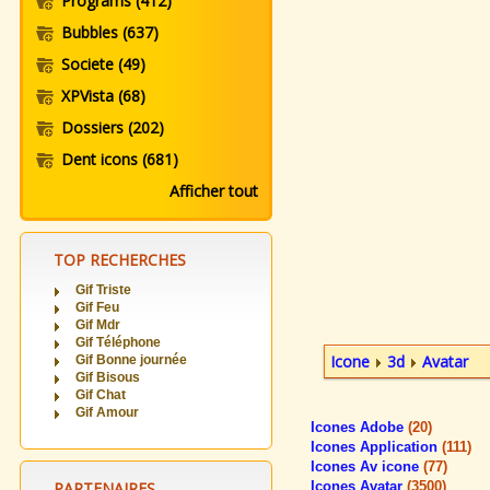
Programs
(412)
Bubbles
(637)
Societe
(49)
XPVista
(68)
Dossiers
(202)
Dent icons
(681)
Afficher tout
TOP RECHERCHES
Gif Triste
Gif Feu
Gif Mdr
Gif Téléphone
Icone
3d
Avatar
Gif Bonne journée
Gif Bisous
Gif Chat
Gif Amour
Icones Adobe
(20)
Icones Application
(111)
Icones Av icone
(77)
PARTENAIRES
Icones Avatar
(3500)