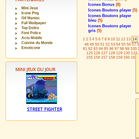
Icones Bonus
(8)
Mini Jeux
Icones Boutons player
(5)
Icone Png
Icones Boutons player
Gif Maniac
bleu
(5)
Full Wallpaper
Icones Boutons player
Top Delire
gris
(5)
Font Police
Actu Mobile
1
2
3
4
5
6
7
8
9
10
11
12
13
14
Cuisine du Monde
48
49
50
51
52
53
54
55
56
57
Emoticone
91
92
93
94
95
96
97
98
99
100
125
126
127
128
129
130
131
155
156
157
158
159
160
161
MINI JEUX DU JOUR
STREET FIGHTER