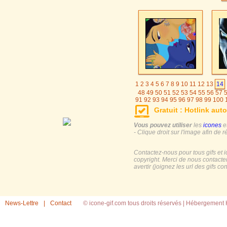
1
2
3
4
5
6
7
8
9
10
11
12
13
14
48
49
50
51
52
53
54
55
56
57
91
92
93
94
95
96
97
98
99
100
125
126
127
128
129
130
131
Gratuit : Hotlink auto
155
156
157
158
159
160
161
Vous pouvez utiliser
les
icones
e
- Clique droit sur l'image afin de r
Contactez-nous pour tous gifs et 
copyright. Merci de nous contacte
avertir (joignez les url des gifs c
News-Lettre
|
Contact
© icone-gif.com tous droits réservés |
Hébergement H