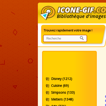
Bibliothèque d'images
Trouvez rapidement votre image !
G
Disney
(1212)
Cuisine
(69)
Simpsons
(133)
Metiers
(1348)