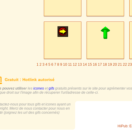
1
2
3
4
5
6
7
8
9
10
11
12
13
14
15
16
17
18
19
20
21
22
23
Gratuit : Hotlink autorisé
 pouvez utiliser
les
icones
et
gifs
gratuits présents sur le site pour agrémenter vos s
ique droit sur l'image afin de récuperer l'url/adresse de celle-ci.
actez-nous pour tous gifs et icones ayant un
right. Merci de nous contacter pour nous en
tir (joignez les url des gifs concernés)
HiPub: E