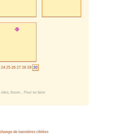
24
25
26
27
28
29
30
ites, forum... Pour se faire:
change de bannières ciblées