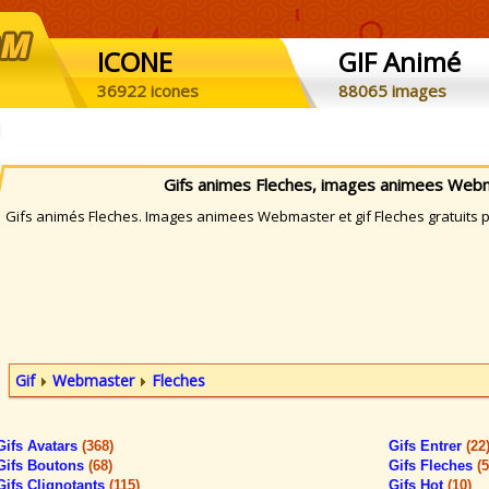
ICONE
GIF Animé
36922 icones
88065 images
Gifs animes Fleches, images animees Web
ifs animés Fleches. Images animees Webmaster et gif Fleches gratuits pa
Gif
Webmaster
Fleches
Gifs Avatars
(368)
Gifs Entrer
(22
Gifs Boutons
(68)
Gifs Fleches
(
Gifs Clignotants
(115)
Gifs Hot
(10)