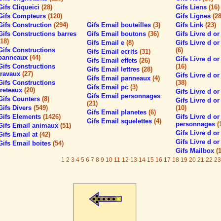
Gifs Cliqueici
(28)
Gifs Liens
(16)
Gifs Compteurs
(120)
Gifs Lignes
(2
Gifs Construction
(294)
Gifs Email bouteilles
(3)
Gifs Link
(23)
Gifs Constructions barres
Gifs Email boutons
(36)
Gifs Livre d o
(18)
Gifs Email e
(8)
Gifs Livre d o
Gifs Constructions
(6)
Gifs Email ecrits
(31)
panneaux
(44)
Gifs Livre d o
Gifs Email effets
(26)
Gifs Constructions
(16)
Gifs Email lettres
(28)
travaux
(27)
Gifs Livre d or 
Gifs Email panneaux
(4)
Gifs Constructions
(38)
Gifs Email pc
(3)
treteaux
(20)
Gifs Livre d o
Gifs Email personnages
Gifs Counters
(8)
Gifs Livre d or
(21)
Gifs Divers
(549)
(10)
Gifs Email planetes
(6)
Gifs Elements
(1426)
Gifs Livre d or
Gifs Email squelettes
(4)
personnages
(
Gifs Email animaux
(51)
Gifs Livre d o
Gifs Email at
(42)
Gifs Livre d or
Gifs Email boites
(54)
Gifs Mailbox
(
1
2
3
4
5
6
7
8
9
10
11
12
13
14
15
16
17
18
19
20
21
22
23