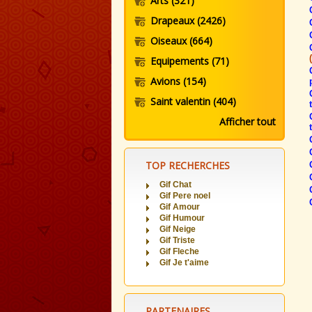
Arts
(321)
Drapeaux
(2426)
Oiseaux
(664)
Equipements
(71)
Avions
(154)
Saint valentin
(404)
Afficher tout
TOP RECHERCHES
Gif Chat
Gif Pere noel
Gif Amour
Gif Humour
Gif Neige
Gif Triste
Gif Fleche
Gif Je t'aime
PARTENAIRES