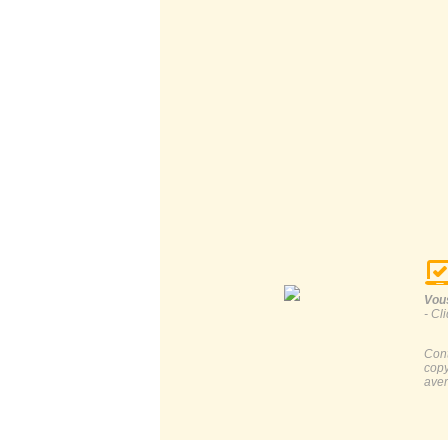
Vous
- Cl
Cont
copy
aver