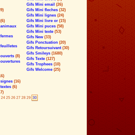
Gifs Mini email
(26)
89)
Gifs Mini fleches
(32)
Gifs Mini lignes
(24)
r
(6)
Gifs Mini livre or
(15)
r animaux
Gifs Mini puces
(58)
Gifs Mini texte
(53)
r fermes
Gifs New
(33)
Gifs Ponctuation
(20)
feuilletes
Gifs Retoursuivant
(30)
Gifs Smileys
(1680)
r ouverts
(8)
Gifs Texte
(127)
 ouvertures
Gifs Trophees
(10)
Gifs Welcome
(25)
16)
r signes
(16)
 textes
(6)
17)
24
25
26
27
28
29
30