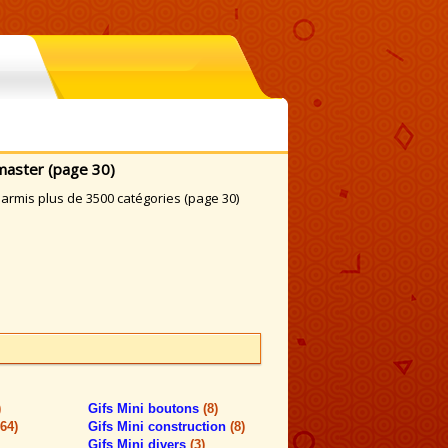
master (page 30)
rmis plus de 3500 catégories (page 30)
)
Gifs Mini boutons
(8)
564)
Gifs Mini construction
(8)
Gifs Mini divers
(3)