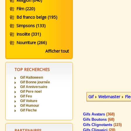
Religion
(640)
Film
(220)
Bd franco belge
(195)
Simpsons
(133)
Insolite
(331)
Nourriture
(266)
Afficher tout
TOP RECHERCHES
Gif Halloween
Gif Bonne journée
Gif Anniversaire
Gif Pere noel
Gif
Webmaster
Fle
Gif Feu
Gif Voiture
Gif Humour
Gif Fleche
Gifs Avatars
(368)
Gifs Boutons
(68)
Gifs Clignotants
(115)
PARTENAIRES
Gifs Cliqueici
(28)