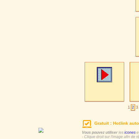
1
2
3
Gratuit : Hotlink auto
Vous pouvez utiliser
les
icones
e
- Clique droit sur l'image afin de r