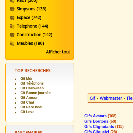
Kaos
(205)
Simpsons
(133)
Espace
(742)
Telephone
(144)
Construction
(142)
Meubles
(180)
Afficher tout
TOP RECHERCHES
Gif Mdr
Gif Téléphone
Gif Halloween
Gif Bonne journée
Gif
Webmaster
Fle
Gif Amour
Gif Chat
Gif Pere noel
Gif Love
Gifs Avatars
(368)
Gifs Boutons
(68)
Gifs Clignotants
(115)
PARTENAIRES
Gifs Cliqueici
(28)