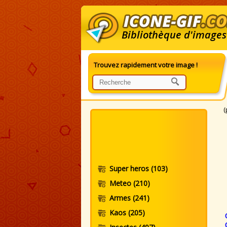
Bibliothèque d'images
Trouvez rapidement votre image !
G
(
Super heros
(103)
Meteo
(210)
Armes
(241)
Kaos
(205)