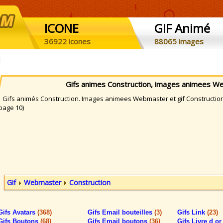
ICONE
GIF Animé
36922 icones
88065 images
Gifs animes Construction, images animees W
ifs animés Construction. Images animees Webmaster et gif Construction 
page 10)
Gif
Webmaster
Construction
Gifs Avatars
(368)
Gifs Email bouteilles
(3)
Gifs Link
(23)
Gifs Boutons
(68)
Gifs Email boutons
(36)
Gifs Livre d o