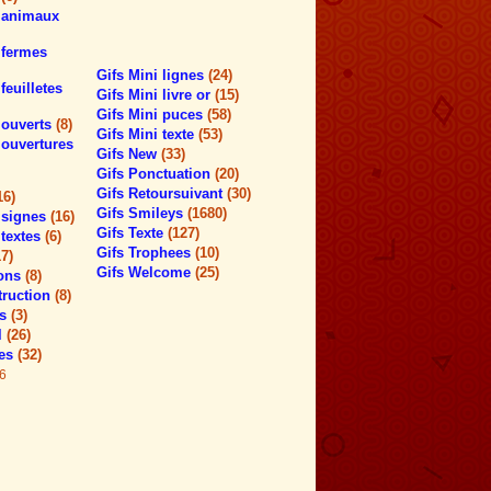
r animaux
r fermes
Gifs Mini lignes
(24)
feuilletes
Gifs Mini livre or
(15)
Gifs Mini puces
(58)
r ouverts
(8)
Gifs Mini texte
(53)
 ouvertures
Gifs New
(33)
Gifs Ponctuation
(20)
Gifs Retoursuivant
(30)
16)
Gifs Smileys
(1680)
r signes
(16)
Gifs Texte
(127)
 textes
(6)
Gifs Trophees
(10)
17)
Gifs Welcome
(25)
tons
(8)
truction
(8)
rs
(3)
l
(26)
hes
(32)
6