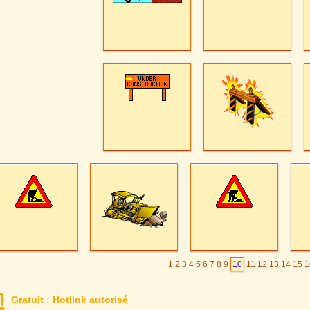
1
2
3
4
5
6
7
8
9
10
11
12
13
14
15
1
Gratuit : Hotlink autorisé