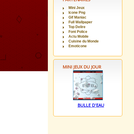
Mini Jeux
Icone Png
Gif Maniac
Full Wallpaper
Top Delire
Font Police
Actu Mobile
Cuisine du Monde
Emoticone
MINI JEUX DU JOUR
BULLE D'EAU