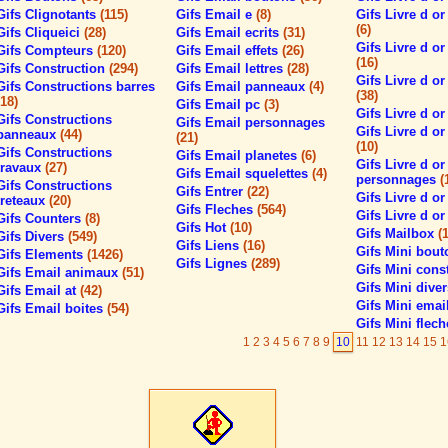
Gifs Clignotants
(115)
Gifs Email e
(8)
Gifs Livre d o
(6)
Gifs Cliqueici
(28)
Gifs Email ecrits
(31)
Gifs Livre d o
Gifs Compteurs
(120)
Gifs Email effets
(26)
(16)
Gifs Construction
(294)
Gifs Email lettres
(28)
Gifs Livre d or 
Gifs Constructions barres
Gifs Email panneaux
(4)
(38)
(18)
Gifs Email pc
(3)
Gifs Livre d o
Gifs Constructions
Gifs Email personnages
Gifs Livre d or
panneaux
(44)
(21)
(10)
Gifs Constructions
Gifs Email planetes
(6)
Gifs Livre d or
travaux
(27)
Gifs Email squelettes
(4)
personnages
(
Gifs Constructions
Gifs Entrer
(22)
Gifs Livre d o
treteaux
(20)
Gifs Fleches
(564)
Gifs Livre d or
Gifs Counters
(8)
Gifs Hot
(10)
Gifs Mailbox
(
Gifs Divers
(549)
Gifs Liens
(16)
Gifs Mini bou
Gifs Elements
(1426)
Gifs Lignes
(289)
Gifs Mini cons
Gifs Email animaux
(51)
Gifs Mini dive
Gifs Email at
(42)
Gifs Mini emai
Gifs Email boites
(54)
Gifs Mini flec
1
2
3
4
5
6
7
8
9
10
11
12
13
14
15
1