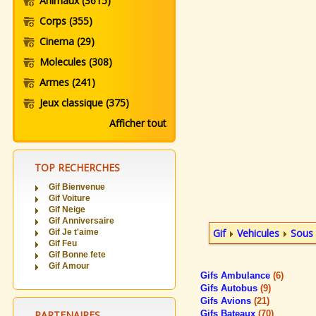
Animaux
(3615)
Corps
(355)
Cinema
(29)
Molecules
(308)
Armes
(241)
Jeux classique
(375)
Afficher tout
TOP RECHERCHES
Gif Bienvenue
Gif Voiture
Gif Neige
Gif Anniversaire
Gif
Vehicules
Sous
Gif Je t'aime
Gif Feu
Gif Bonne fete
Gif Amour
Gifs Ambulance
(6)
Gifs Autobus
(9)
Gifs Avions
(21)
PARTENAIRES
Gifs Bateaux
(70)