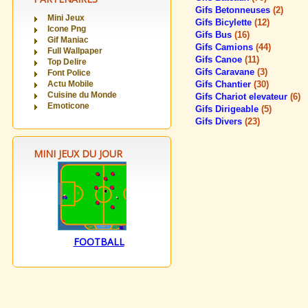
Gifs Betonneuses
(2)
Mini Jeux
Gifs Bicylette
(12)
Icone Png
Gifs Bus
(16)
Gif Maniac
Gifs Camions
(44)
Full Wallpaper
Gifs Canoe
(11)
Top Delire
Gifs Caravane
(3)
Font Police
Actu Mobile
Gifs Chantier
(30)
Cuisine du Monde
Gifs Chariot elevateur
(6)
Emoticone
Gifs Dirigeable
(5)
Gifs Divers
(23)
MINI JEUX DU JOUR
FOOTBALL