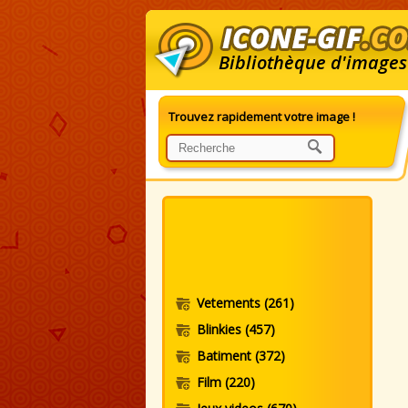
Bibliothèque d'images
Trouvez rapidement votre image !
G
Vetements
(261)
Blinkies
(457)
Batiment
(372)
Film
(220)