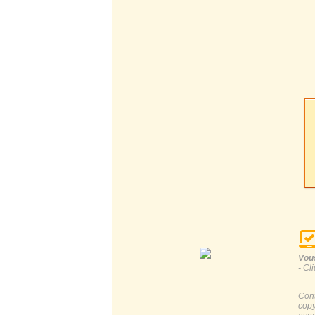
Vous
- Cl
Cont
copy