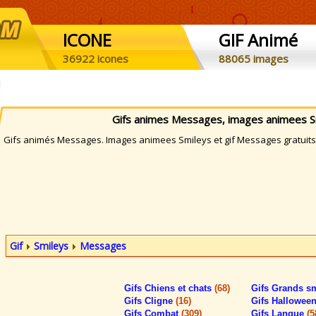
ICONE
GIF Animé
36922 icones
88065 images
Gifs animes Messages, images animees S
ifs animés Messages. Images animees Smileys et gif Messages gratuits p
Gif
Smileys
Messages
Gifs Chiens et chats
(68)
Gifs Grands s
Gifs Cligne
(16)
Gifs Hallowee
Gifs Combat
(309)
Gifs Langue
(5