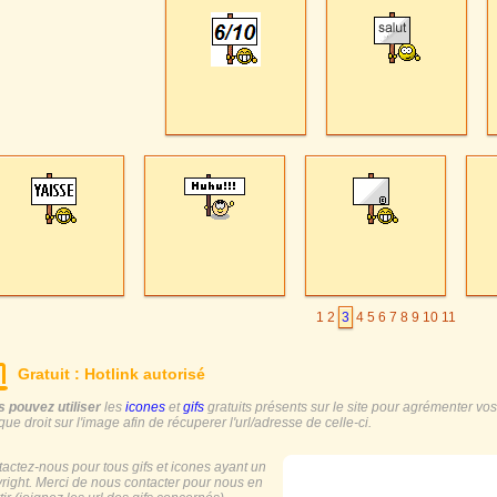
1
2
3
4
5
6
7
8
9
10
11
Gratuit : Hotlink autorisé
 pouvez utiliser
les
icones
et
gifs
gratuits présents sur le site pour agrémenter vos s
ique droit sur l'image afin de récuperer l'url/adresse de celle-ci.
actez-nous pour tous gifs et icones ayant un
right. Merci de nous contacter pour nous en