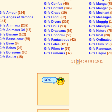
Gifs Confus
(46)
Gifs Manga
(75
Gifs Content
(146)
Gifs Manger
(6
Gifs Amour
(194)
Gifs Crade
(19)
Gifs Mechant
(
Gifs Anges et demons
Gifs Diddl
(62)
Gifs Message
(141)
Gifs Divers
(302)
Gifs Muggig
(1
Gifs Animaux
(202)
Gifs Dolls
(53)
Gifs Musique
(
Gifs Animaux 3d
(47)
Gifs Drapeaux
(92)
Gifs Nature
(78
Gifs Banane
(102)
Gifs Endormi
(58)
Gifs Noel
(20)
Gifs Basse cour
(55)
Gifs Fantastique
(42)
Gifs Ordinate
Gifs Bave
(9)
Gifs Fetes
(121)
Gifs Ours 3d
(2
Gifs Bebes
(26)
Gifs Films tv
(76)
Gifs Panneau
Gifs Boissons
(65)
Gifs Fumeurs
(37)
Gifs Paque
(70
Gifs Boulet
(15)
1
2
3
4
5
6
7
8
9
10
11