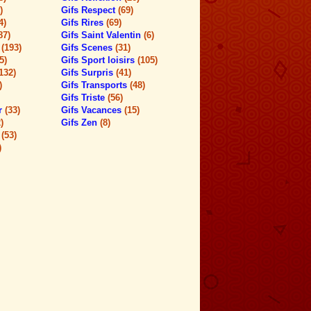
)
Gifs Respect
(69)
4)
Gifs Rires
(69)
87)
Gifs Saint Valentin
(6)
s
(193)
Gifs Scenes
(31)
5)
Gifs Sport loisirs
(105)
132)
Gifs Surpris
(41)
)
Gifs Transports
(48)
Gifs Triste
(56)
ur
(33)
Gifs Vacances
(15)
)
Gifs Zen
(8)
x
(53)
)