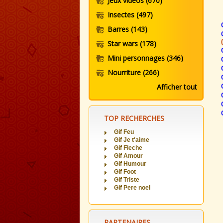
Jeux videos
(670)
Insectes
(497)
Barres
(143)
Star wars
(178)
Mini personnages
(346)
Nourriture
(266)
Afficher tout
TOP RECHERCHES
Gif Feu
Gif Je t'aime
Gif Fleche
Gif Amour
Gif Humour
Gif Foot
Gif Triste
Gif Pere noel
PARTENAIRES