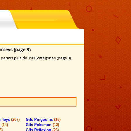
mileys (page 3)
armis plus de 3500 catégories (page 3)
mileys
(207)
Gifs Pingouins
(18)
n
(14)
Gifs Pokemon
(12)
8)
Gifs Reflexion
(26)