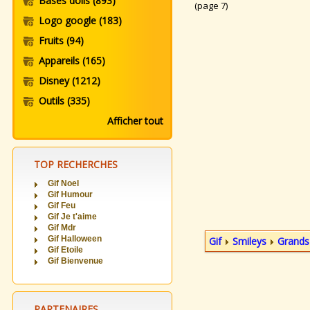
Bases dolls
(893)
(page 7)
Logo google
(183)
Fruits
(94)
Appareils
(165)
Disney
(1212)
Outils
(335)
Afficher tout
TOP RECHERCHES
Gif Noel
Gif Humour
Gif Feu
Gif Je t'aime
Gif Mdr
Gif Halloween
Gif
Smileys
Grands
Gif Etoile
Gif Bienvenue
PARTENAIRES