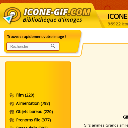
ICONE
Bibliothèque d'images
36922 ico
Trouvez rapidement votre image !
Film
(220)
Alimentation
(798)
Objets bureau
(220)
Gi
Prenoms fille
(377)
Gifs animés Grands smileys