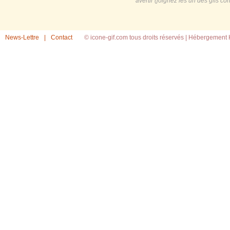
avertir (joignez les url des gifs c
News-Lettre
|
Contact
© icone-gif.com tous droits réservés |
Hébergement H