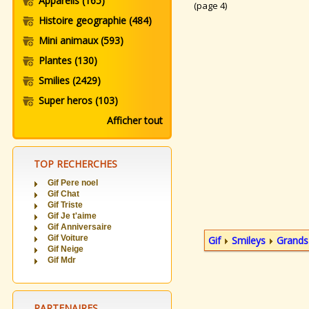
Appareils
(165)
(page 4)
Histoire geographie
(484)
Mini animaux
(593)
Plantes
(130)
Smilies
(2429)
Super heros
(103)
Afficher tout
TOP RECHERCHES
Gif Pere noel
Gif Chat
Gif Triste
Gif Je t'aime
Gif Anniversaire
Gif Voiture
Gif
Smileys
Grands
Gif Neige
Gif Mdr
PARTENAIRES