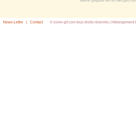
avertir (joignez les url des gifs c
News-Lettre
|
Contact
© icone-gif.com tous droits réservés |
Hébergement H