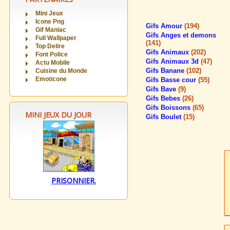
Mini Jeux
Icone Png
Gifs Amour
(194)
Gif Maniac
Gifs Anges et demons
Full Wallpaper
(141)
Top Delire
Gifs Animaux
(202)
Font Police
Gifs Animaux 3d
(47)
Actu Mobile
Gifs Banane
(102)
Cuisine du Monde
Emoticone
Gifs Basse cour
(55)
Gifs Bave
(9)
Gifs Bebes
(26)
Gifs Boissons
(65)
MINI JEUX DU JOUR
Gifs Boulet
(15)
PRISONNIER.