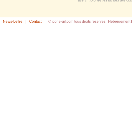
avertir (joignez les url des gifs c
News-Lettre
|
Contact
© icone-gif.com tous droits réservés |
Hébergement H