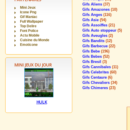
Gifs Aliens
(37)
Mini Jeux
Gifs Amazones
(10)
Icone Png
Gifs Anges
(116)
Gif Maniac
Gifs Asie
(54)
Full Wallpaper
Gifs Assoiffes
(21)
Top Delire
Gifs Auto stoppeur
(5)
Font Police
Actu Mobile
Gifs Aveugles
(2)
Cuisine du Monde
Gifs Bandits
(12)
Emoticone
Gifs Barbecue
(22)
Gifs Bebe
(196)
Gifs Bebes
(52)
Gifs Bresil
(3)
MINI JEUX DU JOUR
Gifs Cannibales
(11)
Gifs Celebrites
(60)
Gifs Centaure
(6)
Gifs Chevaliers
(34)
Gifs Chimeres
(23)
HULK