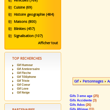
Vehicules
(769)
Cuisine
(69)
Histoire geographie
(484)
Maisons
(800)
Blinkies
(457)
Signalisation
(107)
Afficher tout
TOP RECHERCHES
Gif Humour
Gif Anniversaire
Gif Fleche
Gif Téléphone
Gif
Personnages
A
Gif Triste
Gif Coeur
Gif Love
Gif Neige
Gifs 3 eme age
(25)
Gifs Accidente
(3)
Gifs Ados
(26)
PARTENAIRES
Gifs Afrique
(11)