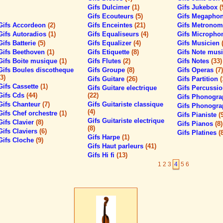
Gifs Dulcimer
(1)
Gifs Jukebox
(
Gifs Ecouteurs
(5)
Gifs Megapho
Gifs Accordeon
(2)
Gifs Enceintes
(21)
Gifs Metrono
Gifs Autoradios
(1)
Gifs Equaliseurs
(4)
Gifs Microph
Gifs Batterie
(5)
Gifs Equalizer
(4)
Gifs Musicien
Gifs Beethoven
(1)
Gifs Etiquette
(8)
Gifs Note mus
Gifs Boite musique
(1)
Gifs Flutes
(2)
Gifs Notes
(33)
Gifs Boules discotheque
Gifs Groupe
(8)
Gifs Operas
(7)
(3)
Gifs Guitare
(26)
Gifs Partition
(
Gifs Cassette
(1)
Gifs Guitare electrique
Gifs Percussi
Gifs Cds
(44)
(22)
Gifs Phonogr
Gifs Chanteur
(7)
Gifs Guitariste classique
Gifs Phonogr
(4)
Gifs Chef orchestre
(1)
Gifs Pianiste
(
Gifs Guitariste electrique
Gifs Clavier
(8)
Gifs Pianos
(8)
(8)
Gifs Claviers
(6)
Gifs Platines
(
Gifs Harpe
(1)
Gifs Cloche
(9)
Gifs Haut parleurs
(41)
Gifs Hi fi
(13)
1
2
3
4
5
6