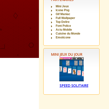
Mini Jeux
Icone Png
Gif Maniac
Full Wallpaper
Top Delire
Font Police
Actu Mobile
Cuisine du Monde
Emoticone
MINI JEUX DU JOUR
SPEED SOLITAIRE