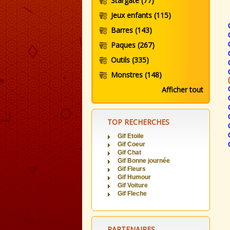
Stargate
(77)
Jeux enfants
(115)
Barres
(143)
Paques
(267)
Outils
(335)
Monstres
(148)
Afficher tout
TOP RECHERCHES
Gif Etoile
Gif Coeur
Gif Chat
Gif Bonne journée
Gif Fleurs
Gif Humour
Gif Voiture
Gif Fleche
PARTENAIRES