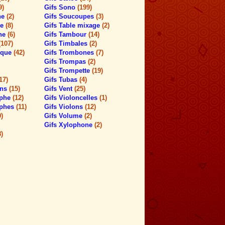
9)
Gifs Sono
(199)
ne
(2)
Gifs Soucoupes
(3)
me
(8)
Gifs Table mixage
(2)
one
(6)
Gifs Tambour
(14)
(107)
Gifs Timbales
(2)
ique
(42)
Gifs Trombones
(7)
Gifs Trompas
(2)
Gifs Trompette
(19)
17)
Gifs Tubas
(4)
ons
(15)
Gifs Vent
(25)
aphe
(12)
Gifs Violoncelles
(1)
aphes
(11)
Gifs Violons
(12)
9)
Gifs Volume
(2)
Gifs Xylophone
(2)
8)