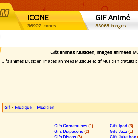
ICONE
GIF Animé
36922 icones
88065 images
Gifs animes Musicien, images animees Mu
ifs animés Musicien. Images animees Musique et gif Musicien gratuits pa
Gif
Musique
Musicien
Gifs Cornemuses
(1)
Gifs Ipod
(3)
Gifs Diapasons
(2)
Gifs Jazz
(1)
Gifs Discos
(6)
Gifs Juke box