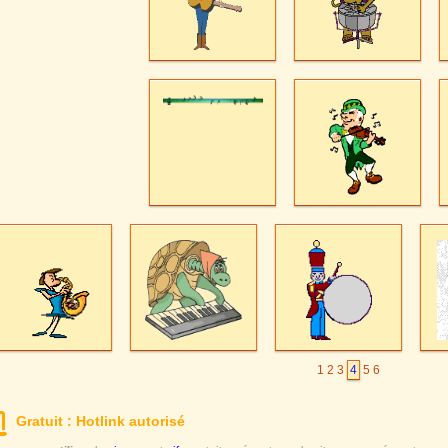
1
2
3
4
5
6
Gratuit : Hotlink autorisé