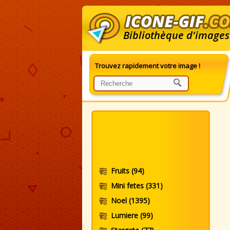
Bibliothèque d'images
Trouvez rapidement votre image !
G
Fruits
(94)
Mini fetes
(331)
Noel
(1395)
Lumiere
(99)