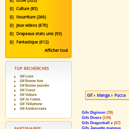
Ecole
(323)
Culture
(85)
Nourriture
(266)
Jeux videos
(670)
Drapeaux etats unis
(93)
Fantastique
(612)
Afficher tout
TOP RECHERCHES
Gif Love
Gif Bonne fete
Gif Bonne journée
Gif Coeur
Gif
Manga
Pucca
Gif Voiture
Gif Je t'aime
Gif Téléphone
Gif Anniversaire
Gifs Digimon
(39)
Gifs Divers
(134)
Gifs Dragonball z
(67)
PARTENAIRES
Gifs Jaquette manqua