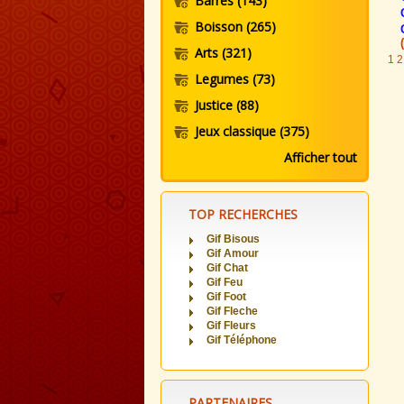
Barres
(143)
Boisson
(265)
Arts
(321)
1
2
Legumes
(73)
Justice
(88)
Jeux classique
(375)
Afficher tout
TOP RECHERCHES
Gif Bisous
Gif Amour
Gif Chat
Gif Feu
Gif Foot
Gif Fleche
Gif Fleurs
Gif Téléphone
PARTENAIRES