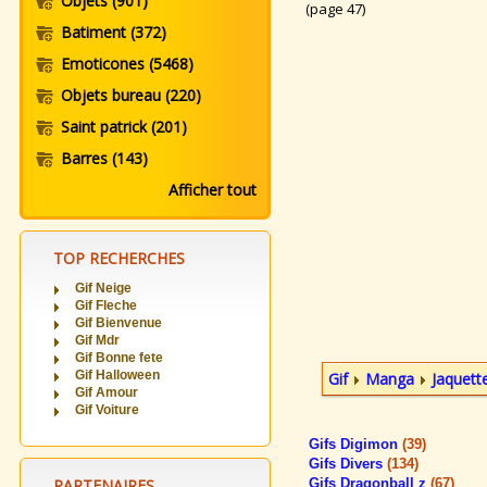
Objets
(901)
(page 47)
Batiment
(372)
Emoticones
(5468)
Objets bureau
(220)
Saint patrick
(201)
Barres
(143)
Afficher tout
TOP RECHERCHES
Gif Neige
Gif Fleche
Gif Bienvenue
Gif Mdr
Gif Bonne fete
Gif Halloween
Gif
Manga
Jaquet
Gif Amour
Gif Voiture
Gifs Digimon
(39)
Gifs Divers
(134)
PARTENAIRES
Gifs Dragonball z
(67)