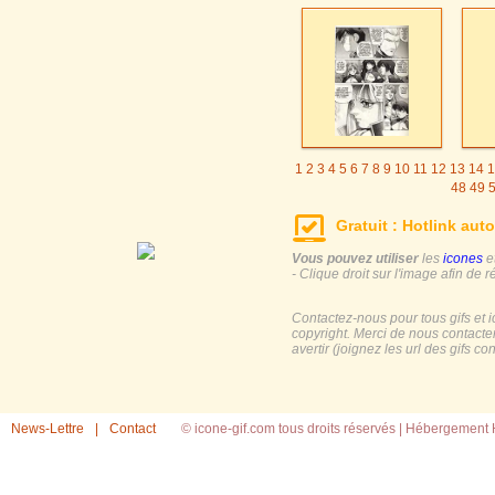
1
2
3
4
5
6
7
8
9
10
11
12
13
14
1
48
49
Gratuit : Hotlink auto
Vous pouvez utiliser
les
icones
e
- Clique droit sur l'image afin de r
Contactez-nous pour tous gifs et 
copyright. Merci de nous contacte
avertir (joignez les url des gifs c
News-Lettre
|
Contact
© icone-gif.com tous droits réservés |
Hébergement H