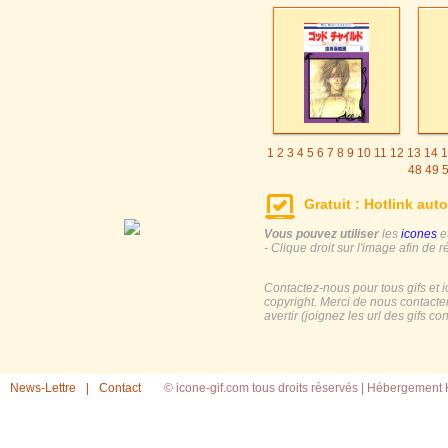
1
2
3
4
5
6
7
8
9
10
11
12
13
14
1
48
49
Gratuit : Hotlink auto
Vous pouvez utiliser
les
icones
e
- Clique droit sur l'image afin de r
Contactez-nous pour tous gifs et 
copyright. Merci de nous contacte
avertir (joignez les url des gifs c
News-Lettre
|
Contact
© icone-gif.com tous droits réservés |
Hébergement H