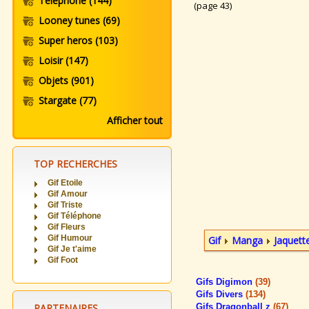
Telephone
(144)
(page 43)
Looney tunes
(69)
Super heros
(103)
Loisir
(147)
Objets
(901)
Stargate
(77)
Afficher tout
TOP RECHERCHES
Gif Etoile
Gif Amour
Gif Triste
Gif Téléphone
Gif Fleurs
Gif Humour
Gif
Manga
Jaquet
Gif Je t'aime
Gif Foot
Gifs Digimon
(39)
Gifs Divers
(134)
PARTENAIRES
Gifs Dragonball z
(67)