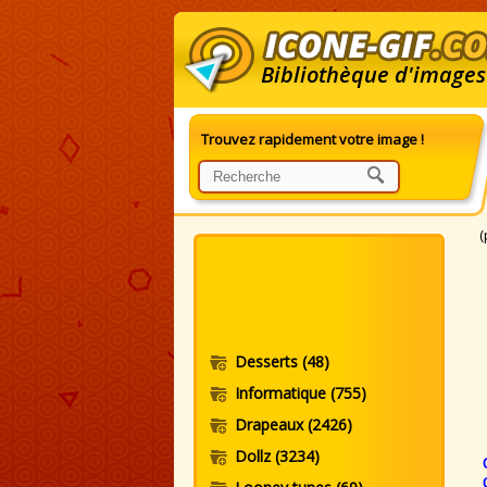
Bibliothèque d'images
Trouvez rapidement votre image !
G
(
Desserts
(48)
Informatique
(755)
Drapeaux
(2426)
Dollz
(3234)