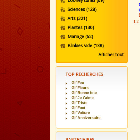
Looney tunes
(69)
Sciences
(128)
Arts
(321)
1
2
Plantes
(130)
Mariage
(62)
Blinkies vide
(138)
Afficher tout
TOP RECHERCHES
Gif Feu
Gif Fleurs
Gif Bonne fete
Gif Je t'aime
Gif Triste
Gif Foot
Gif Voiture
Gif Anniversaire
PARTENAIRES