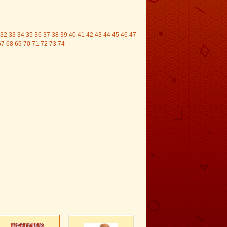
32
33
34
35
36
37
38
39
40
41
42
43
44
45
46
47
67
68
69
70
71
72
73
74