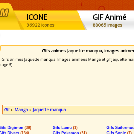
ICONE
GIF Animé
36922 icones
88065 images
Gifs animes Jaquette manqua, images anime
ifs animés Jaquette manqua. Images animees Manga et gif Jaquette manq
page 5)
Gif
Manga
Jaquette manqua
Gifs Digimon
(39)
Gifs Lamu
(1)
Gifs Sailormo
Gifs Divers
(134)
Gifs Pokemon
(31)
Gifs Sonic
(7)