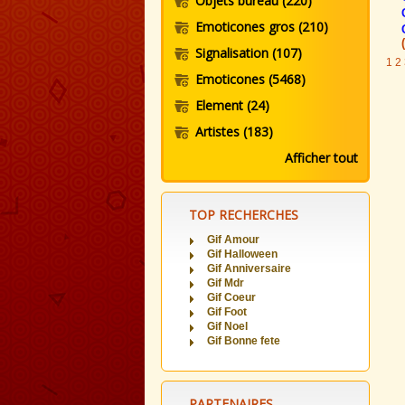
Objets bureau
(220)
Emoticones gros
(210)
Signalisation
(107)
1
2
Emoticones
(5468)
Element
(24)
Artistes
(183)
Afficher tout
TOP RECHERCHES
Gif Amour
Gif Halloween
Gif Anniversaire
Gif Mdr
Gif Coeur
Gif Foot
Gif Noel
Gif Bonne fete
PARTENAIRES