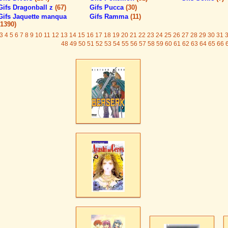
Gifs Dragonball z
(67)
Gifs Pucca
(30)
Gifs Jaquette manqua
Gifs Ramma
(11)
(1390)
3
4
5
6
7
8
9
10
11
12
13
14
15
16
17
18
19
20
21
22
23
24
25
26
27
28
29
30
31
48
49
50
51
52
53
54
55
56
57
58
59
60
61
62
63
64
65
66