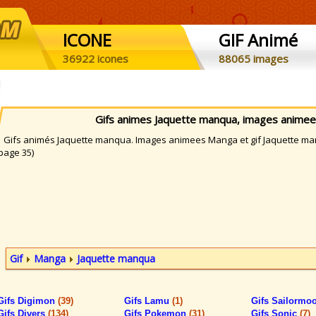
ICONE
GIF Animé
36922 icones
88065 images
Gifs animes Jaquette manqua, images anime
ifs animés Jaquette manqua. Images animees Manga et gif Jaquette manq
page 35)
Gif
Manga
Jaquette manqua
Gifs Digimon
(39)
Gifs Lamu
(1)
Gifs Sailormo
Gifs Divers
(134)
Gifs Pokemon
(31)
Gifs Sonic
(7)