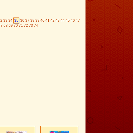
32
33
34
35
36
37
38
39
40
41
42
43
44
45
46
47
67
68
69
70
71
72
73
74