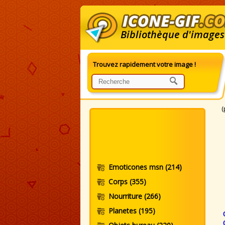
Bibliothèque d'images
Trouvez rapidement votre image !
G
(
Emoticones msn
(214)
Corps
(355)
Nourriture
(266)
Planetes
(195)