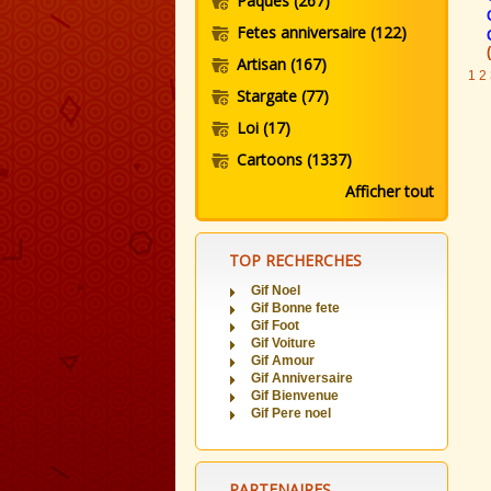
Paques
(267)
Fetes anniversaire
(122)
Artisan
(167)
1
2
Stargate
(77)
Loi
(17)
Cartoons
(1337)
Afficher tout
TOP RECHERCHES
Gif Noel
Gif Bonne fete
Gif Foot
Gif Voiture
Gif Amour
Gif Anniversaire
Gif Bienvenue
Gif Pere noel
PARTENAIRES