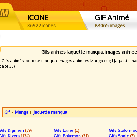
ICONE
GIF Animé
36922 icones
88065 images
Gifs animes Jaquette manqua, images anime
ifs animés Jaquette manqua. Images animees Manga et gif Jaquette manq
page 33)
Gif
Manga
Jaquette manqua
Gifs Digimon
(39)
Gifs Lamu
(1)
Gifs Sailormo
Gifs Divers
(134)
Gifs Pokemon
(31)
Gifs Sonic
(7)