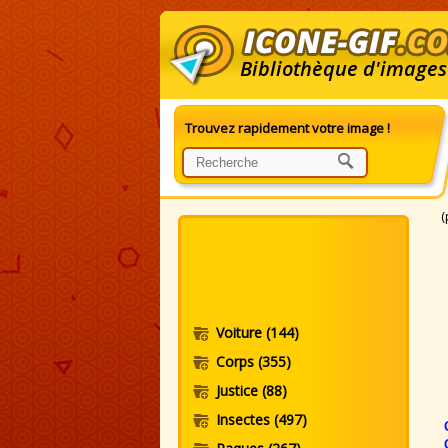
Bibliothèque d'images
Trouvez rapidement votre image !
G
(
Voiture
(144)
Corps
(355)
Justice
(88)
Insectes
(497)