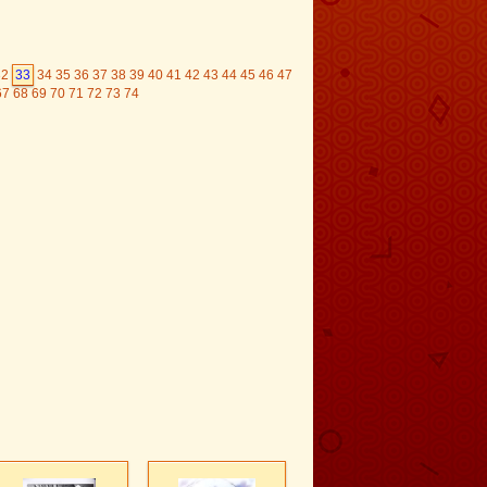
32
33
34
35
36
37
38
39
40
41
42
43
44
45
46
47
67
68
69
70
71
72
73
74