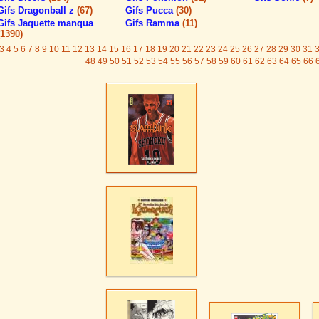
Gifs Dragonball z
(67)
Gifs Pucca
(30)
Gifs Jaquette manqua
Gifs Ramma
(11)
(1390)
3
4
5
6
7
8
9
10
11
12
13
14
15
16
17
18
19
20
21
22
23
24
25
26
27
28
29
30
31
48
49
50
51
52
53
54
55
56
57
58
59
60
61
62
63
64
65
66