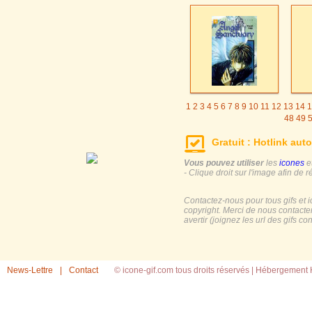
1
2
3
4
5
6
7
8
9
10
11
12
13
14
1
48
49
Gratuit : Hotlink auto
Vous pouvez utiliser
les
icones
e
- Clique droit sur l'image afin de r
Contactez-nous pour tous gifs et 
copyright. Merci de nous contacte
avertir (joignez les url des gifs c
News-Lettre
|
Contact
© icone-gif.com tous droits réservés |
Hébergement H