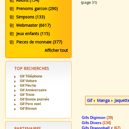
Avions
(154)
(page 31)
Prenoms garcon
(290)
Simpsons
(133)
Webmaster
(6617)
Jeux enfants
(115)
Pieces de monnaie
(377)
Afficher tout
TOP RECHERCHES
Gif Téléphone
Gif Voiture
Gif Fleche
Gif Anniversaire
Gif Triste
Gif Bonne journée
Gif
Manga
Jaquet
Gif Pere noel
Gif Bisous
Gifs Digimon
(39)
Gifs Divers
(134)
PARTENAIRES
Gifs Dragonball z
(67)