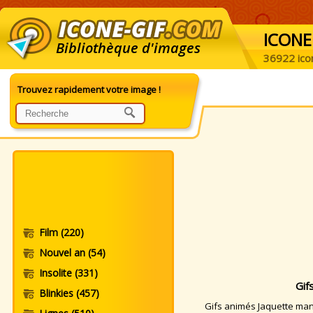
ICONE
Bibliothèque d'images
36922 ico
Trouvez rapidement votre image !
Film
(220)
Nouvel an
(54)
Insolite
(331)
Gif
Blinkies
(457)
Gifs animés Jaquette manq