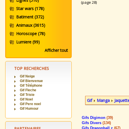
Lignes
(510)
(page 28)
Star wars
(178)
Batiment
(372)
Animaux
(3615)
Horoscope
(78)
Lumiere
(99)
Afficher tout
TOP RECHERCHES
Gif Neige
Gif Bienvenue
Gif Téléphone
Gif Fleche
Gif Triste
Gif Noel
Gif
Manga
Jaquet
Gif Pere noel
Gif Humour
Gifs Digimon
(39)
Gifs Divers
(134)
PARTENAIRES
Gifs Dragonball z
(67)