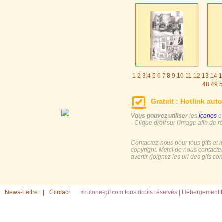
1
2
3
4
5
6
7
8
9
10
11
12
13
14
1
48
49
Gratuit : Hotlink auto
Vous pouvez utiliser
les
icones
e
- Clique droit sur l'image afin de r
Contactez-nous pour tous gifs et 
copyright. Merci de nous contacte
avertir (joignez les url des gifs c
News-Lettre
|
Contact
© icone-gif.com tous droits réservés |
Hébergement H