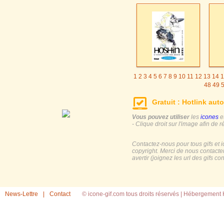
1
2
3
4
5
6
7
8
9
10
11
12
13
14
1
48
49
Gratuit : Hotlink auto
Vous pouvez utiliser
les
icones
e
- Clique droit sur l'image afin de r
Contactez-nous pour tous gifs et 
copyright. Merci de nous contacte
avertir (joignez les url des gifs c
News-Lettre
|
Contact
© icone-gif.com tous droits réservés |
Hébergement H