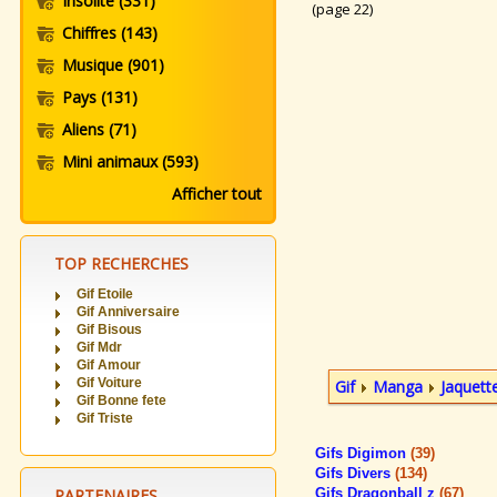
Insolite
(331)
(page 22)
Chiffres
(143)
Musique
(901)
Pays
(131)
Aliens
(71)
Mini animaux
(593)
Afficher tout
TOP RECHERCHES
Gif Etoile
Gif Anniversaire
Gif Bisous
Gif Mdr
Gif Amour
Gif Voiture
Gif
Manga
Jaquet
Gif Bonne fete
Gif Triste
Gifs Digimon
(39)
Gifs Divers
(134)
PARTENAIRES
Gifs Dragonball z
(67)