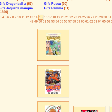
Gifs Dragonball z
(67)
Gifs Pucca
(30)
Gifs Jaquette manqua
Gifs Ramma
(11)
(1390)
3
4
5
6
7
8
9
10
11
12
13
14
15
16
17
18
19
20
21
22
23
24
25
26
27
28
29
30
31
48
49
50
51
52
53
54
55
56
57
58
59
60
61
62
63
64
65
66