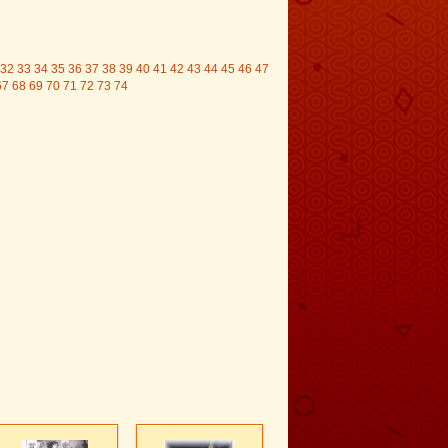
32
33
34
35
36
37
38
39
40
41
42
43
44
45
46
47
67
68
69
70
71
72
73
74