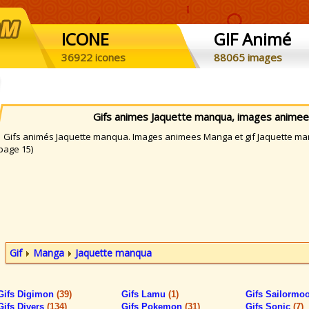
ICONE
GIF Animé
36922 icones
88065 images
Gifs animes Jaquette manqua, images anime
ifs animés Jaquette manqua. Images animees Manga et gif Jaquette manq
page 15)
Gif
Manga
Jaquette manqua
Gifs Digimon
(39)
Gifs Lamu
(1)
Gifs Sailormo
Gifs Divers
(134)
Gifs Pokemon
(31)
Gifs Sonic
(7)