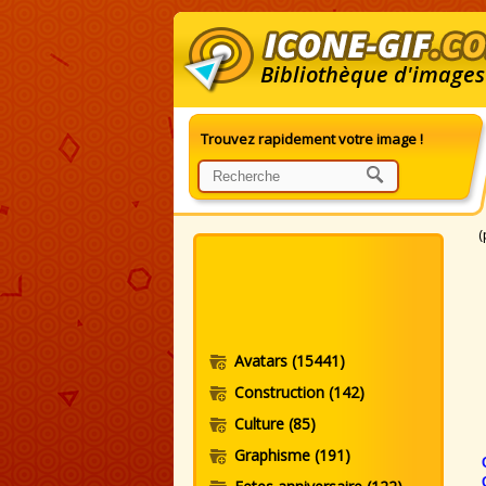
Bibliothèque d'images
Trouvez rapidement votre image !
G
(
Avatars
(15441)
Construction
(142)
Culture
(85)
Graphisme
(191)