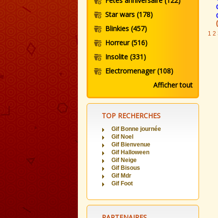
Fetes anniversaire
(122)
Star wars
(178)
Blinkies
(457)
1
2
Horreur
(516)
Insolite
(331)
Electromenager
(108)
Afficher tout
TOP RECHERCHES
Gif Bonne journée
Gif Noel
Gif Bienvenue
Gif Halloween
Gif Neige
Gif Bisous
Gif Mdr
Gif Foot
PARTENAIRES