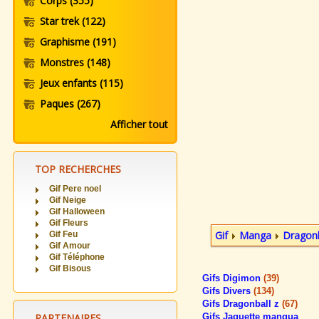
Corps
(355)
Star trek
(122)
Graphisme
(191)
Monstres
(148)
Jeux enfants
(115)
Paques
(267)
Afficher tout
TOP RECHERCHES
Gif Pere noel
Gif Neige
Gif Halloween
Gif Fleurs
Gif
Manga
Dragonb
Gif Feu
Gif Amour
Gif Téléphone
Gif Bisous
Gifs Digimon
(39)
Gifs Divers
(134)
Gifs Dragonball z
(67)
PARTENAIRES
Gifs Jaquette manqua