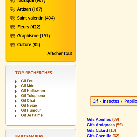
Musique
(901)
Artisan
(167)
Saint valentin
(404)
Fleurs
(422)
Graphisme
(191)
Culture
(85)
Afficher tout
TOP RECHERCHES
Gif Feu
Gif Mdr
Gif Halloween
Gif Téléphone
Gif
Insectes
Papill
Gif Chat
Gif Neige
Gif Humour
Gif Je t'aime
Gifs Abeilles
(89)
Gifs Araignees
(59)
Gifs Cafard
(13)
PARTENAIRES
Gifs Chenille
(62)