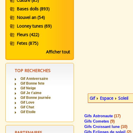
Culture
(85)
Bases dolls
(893)
Nouvel an
(54)
Looney tunes
(69)
Fleurs
(422)
Fetes
(875)
Afficher tout
TOP RECHERCHES
Gif Anniversaire
Gif Bonne fete
Gif Neige
Gif Je t'aime
Gif
Espace
Soleil
Gif Bonne journée
Gif Love
Gif Chat
Gif Etoile
Gifs Astronaute
(17)
Gifs Cometes
(9)
Gifs Croissant lune
(10)
PARTENAIRES
Gifs Eclipses de soleil
(2)