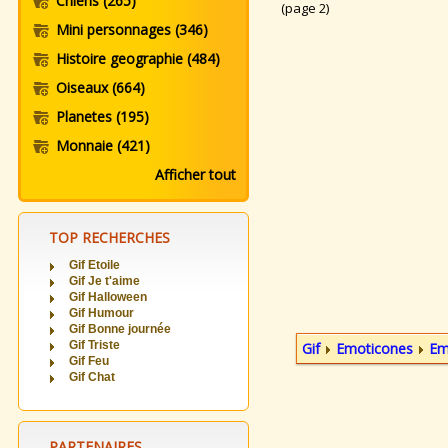
Chiens
(265)
(page 2)
Mini personnages
(346)
Histoire geographie
(484)
Oiseaux
(664)
Planetes
(195)
Monnaie
(421)
Afficher tout
TOP RECHERCHES
Gif Etoile
Gif Je t'aime
Gif Halloween
Gif Humour
Gif Bonne journée
Gif Triste
Gif
Emoticones
Em
Gif Feu
Gif Chat
PARTENAIRES