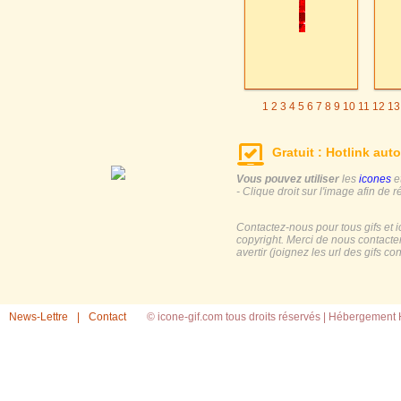
1
2
3
4
5
6
7
8
9
10
11
12
13
Gratuit : Hotlink auto
Vous pouvez utiliser
les
icones
e
- Clique droit sur l'image afin de r
Contactez-nous pour tous gifs et 
copyright. Merci de nous contacte
avertir (joignez les url des gifs c
News-Lettre
|
Contact
© icone-gif.com tous droits réservés |
Hébergement H