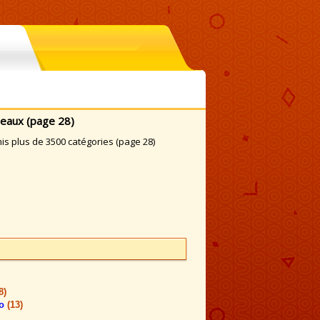
peaux (page 28)
s plus de 3500 catégories (page 28)
8)
co
(13)