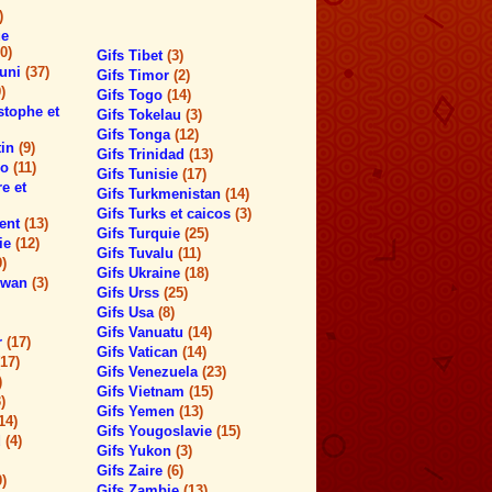
)
ue
0)
Gifs Tibet
(3)
 uni
(37)
Gifs Timor
(2)
)
Gifs Togo
(14)
stophe et
Gifs Tokelau
(3)
Gifs Tonga
(12)
tin
(9)
Gifs Trinidad
(13)
lo
(11)
Gifs Tunisie
(17)
re et
Gifs Turkmenistan
(14)
Gifs Turks et caicos
(3)
cent
(13)
Gifs Turquie
(25)
cie
(12)
Gifs Tuvalu
(11)
9)
Gifs Ukraine
(18)
hewan
(3)
Gifs Urss
(25)
Gifs Usa
(8)
Gifs Vanuatu
(14)
r
(17)
Gifs Vatican
(14)
(17)
Gifs Venezuela
(23)
)
Gifs Vietnam
(15)
)
Gifs Yemen
(13)
14)
Gifs Yougoslavie
(15)
d
(4)
Gifs Yukon
(3)
Gifs Zaire
(6)
0)
Gifs Zambie
(13)