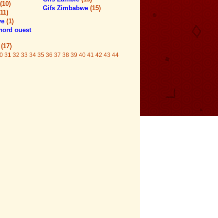
(10)
Gifs Zimbabwe
(15)
(11)
ve
(1)
 nord ouest
e
(17)
0
31
32
33
34
35
36
37
38
39
40
41
42
43
44