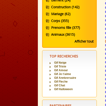
Element
(24)
Construction
(142)
Mariage
(62)
Corps
(355)
Prenoms fille
(377)
Animaux
(3615)
Afficher tout
TOP RECHERCHES
Gif Neige
Gif Triste
Gif Amour
Gif Je t'aime
Gif Anniversaire
Gif Fleche
Gif Chat
Gif Halloween
PARTENAIRES