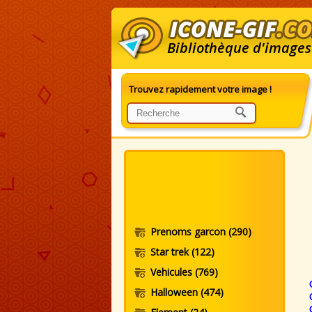
Bibliothèque d'images
Trouvez rapidement votre image !
G
Prenoms garcon
(290)
Star trek
(122)
Vehicules
(769)
Halloween
(474)