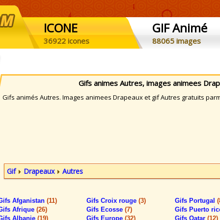
ICONE
GIF Animé
36922 icones
88065 images
Gifs animes Autres, images animees Dra
ifs animés Autres. Images animees Drapeaux et gif Autres gratuits parmi
Gif
Drapeaux
Autres
Gifs Afganistan
(11)
Gifs Croix rouge
(3)
Gifs Portugal
(
Gifs Afrique
(26)
Gifs Ecosse
(7)
Gifs Puerto ri
Gifs Albanie
(19)
Gifs Europe
(32)
Gifs Qatar
(12)