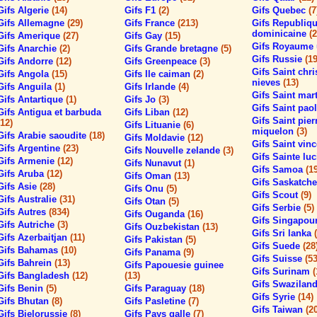
Gifs Algerie
(14)
Gifs F1
(2)
Gifs Quebec
(7
Gifs Allemagne
(29)
Gifs France
(213)
Gifs Republiq
dominicaine
(2
Gifs Amerique
(27)
Gifs Gay
(15)
Gifs Royaume
Gifs Anarchie
(2)
Gifs Grande bretagne
(5)
Gifs Russie
(19
Gifs Andorre
(12)
Gifs Greenpeace
(3)
Gifs Saint chri
Gifs Angola
(15)
Gifs Ile caiman
(2)
nieves
(13)
Gifs Anguila
(1)
Gifs Irlande
(4)
Gifs Saint mar
Gifs Antartique
(1)
Gifs Jo
(3)
Gifs Saint pao
Gifs Antigua et barbuda
Gifs Liban
(12)
Gifs Saint pier
(12)
Gifs Lituanie
(6)
miquelon
(3)
Gifs Arabie saoudite
(18)
Gifs Moldavie
(12)
Gifs Saint vin
Gifs Argentine
(23)
Gifs Nouvelle zelande
(3)
Gifs Sainte lu
Gifs Armenie
(12)
Gifs Nunavut
(1)
Gifs Samoa
(1
Gifs Aruba
(12)
Gifs Oman
(13)
Gifs Saskatc
Gifs Asie
(28)
Gifs Onu
(5)
Gifs Scout
(9)
Gifs Australie
(31)
Gifs Otan
(5)
Gifs Serbie
(5)
Gifs Autres
(834)
Gifs Ouganda
(16)
Gifs Singapou
Gifs Autriche
(3)
Gifs Ouzbekistan
(13)
Gifs Sri lanka
Gifs Azerbaitjan
(11)
Gifs Pakistan
(5)
Gifs Suede
(28
Gifs Bahamas
(10)
Gifs Panama
(9)
Gifs Suisse
(53
Gifs Bahrein
(13)
Gifs Papouesie guinee
Gifs Surinam
(
Gifs Bangladesh
(12)
(13)
Gifs Swazilan
Gifs Benin
(5)
Gifs Paraguay
(18)
Gifs Syrie
(14)
Gifs Bhutan
(8)
Gifs Pasletine
(7)
Gifs Taiwan
(2
Gifs Bielorussie
(8)
Gifs Pays galle
(7)