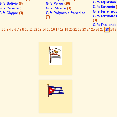
Gifs Tajikistan
Gifs Bolivie
(8)
Gifs Perou
(20)
Gifs Tanzanie
Gifs Canada
(33)
Gifs Pitcairn
(3)
Gifs Terre neu
Gifs Chypre
(3)
Gifs Polynesie francaise
Gifs Territoire
(7)
(3)
Gifs Thailand
1
2
3
4
5
6
7
8
9
10
11
12
13
14
15
16
17
18
19
20
21
22
23
24
25
26
27
28
29
3